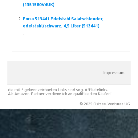
(1351580V4UK)
...
Emsa 513441 Edelstahl Salatschleuder,
edelstahl/schwarz, 4,5 Liter (513441)
...
Impressum
die mit * gekennzeichneten Links sind sog. Affiliatelinks.
Als Amazon-Partner verdiene ich an qualifizierten Käufen!
© 2025 Ostsee-Ventures UG