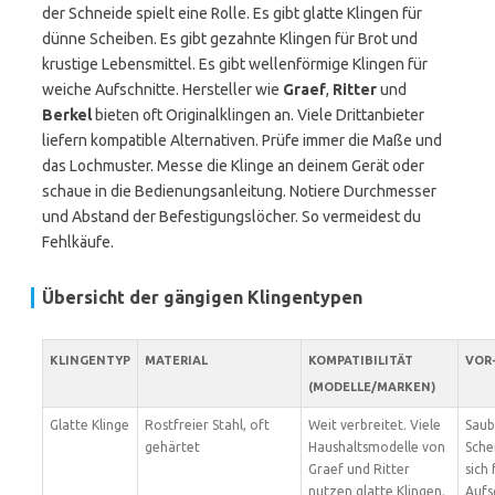
der Schneide spielt eine Rolle. Es gibt glatte Klingen für
dünne Scheiben. Es gibt gezahnte Klingen für Brot und
krustige Lebensmittel. Es gibt wellenförmige Klingen für
weiche Aufschnitte. Hersteller wie
Graef
,
Ritter
und
Berkel
bieten oft Originalklingen an. Viele Drittanbieter
liefern kompatible Alternativen. Prüfe immer die Maße und
das Lochmuster. Messe die Klinge an deinem Gerät oder
schaue in die Bedienungsanleitung. Notiere Durchmesser
und Abstand der Befestigungslöcher. So vermeidest du
Fehlkäufe.
Übersicht der gängigen Klingentypen
KLINGENTYP
MATERIAL
KOMPATIBILITÄT
VOR
(MODELLE/MARKEN)
Glatte Klinge
Rostfreier Stahl, oft
Weit verbreitet. Viele
Saub
gehärtet
Haushaltsmodelle von
Sche
Graef und Ritter
sich 
nutzen glatte Klingen.
Aufs