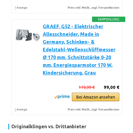
*
Preis inkl. MwSt., zzgl. Versandkosten
Anzeige
EMPFEHLUNG
GRAEF. G52 - Elektrischer
Allesschneider, Made in
Germany, Schinken- &
Edelstahl-Wellenschliffmesser
Ø 170 mm, Schnittstärke 0-20
mm, Energiesparmotor 170 W,
Kindersicherung, Grau
119,99 €
99,00 €
Bei Amazon ansehen
*
Preis inkl. MwSt., zzgl. Versandkosten
Anzeige
Originalklingen vs. Drittanbieter