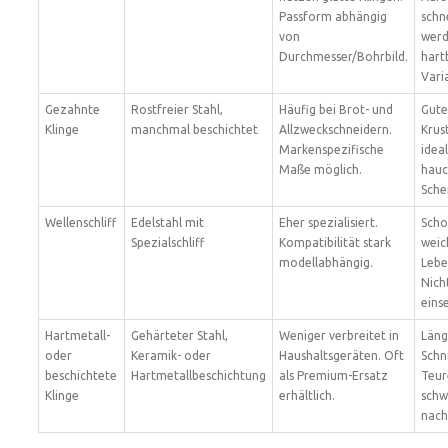
Passform abhängig
schn
von
werd
Durchmesser/Bohrbild.
hart
Vari
Gezahnte
Rostfreier Stahl,
Häufig bei Brot- und
Gute
Klinge
manchmal beschichtet
Allzweckschneidern.
Krus
Markenspezifische
ideal
Maße möglich.
hau
Sche
Wellenschliff
Edelstahl mit
Eher spezialisiert.
Scho
Spezialschliff
Kompatibilität stark
weic
modellabhängig.
Lebe
Nicht
eins
Hartmetall-
Gehärteter Stahl,
Weniger verbreitet in
Läng
oder
Keramik- oder
Haushaltsgeräten. Oft
Schni
beschichtete
Hartmetallbeschichtung
als Premium-Ersatz
Teur
Klinge
erhältlich.
schw
nach