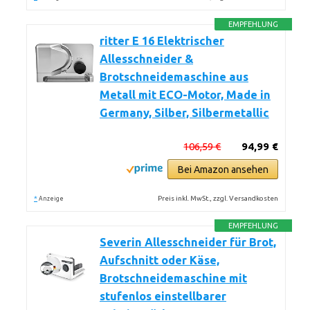
EMPFEHLUNG
ritter E 16 Elektrischer
Allesschneider &
Brotschneidemaschine aus
Metall mit ECO-Motor, Made in
Germany, Silber, Silbermetallic
106,59 €
94,99 €
Bei Amazon ansehen
*
Preis inkl. MwSt., zzgl. Versandkosten
Anzeige
EMPFEHLUNG
Severin Allesschneider für Brot,
Aufschnitt oder Käse,
Brotschneidemaschine mit
stufenlos einstellbarer