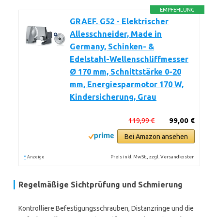
EMPFEHLUNG
GRAEF. G52 - Elektrischer
Allesschneider, Made in
Germany, Schinken- &
Edelstahl-Wellenschliffmesser
Ø 170 mm, Schnittstärke 0-20
mm, Energiesparmotor 170 W,
Kindersicherung, Grau
119,99 €
99,00 €
Bei Amazon ansehen
*
Preis inkl. MwSt., zzgl. Versandkosten
Anzeige
Regelmäßige Sichtprüfung und Schmierung
Kontrolliere Befestigungsschrauben, Distanzringe und die