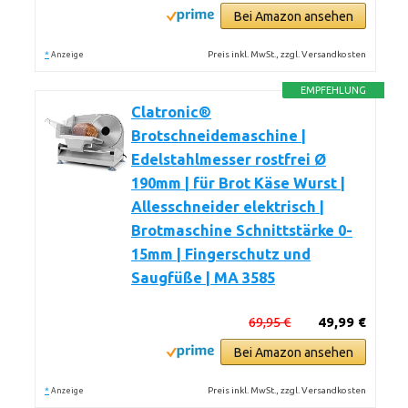
Bei Amazon ansehen
*
Preis inkl. MwSt., zzgl. Versandkosten
Anzeige
EMPFEHLUNG
Clatronic®
Brotschneidemaschine |
Edelstahlmesser rostfrei Ø
190mm | für Brot Käse Wurst |
Allesschneider elektrisch |
Brotmaschine Schnittstärke 0-
15mm | Fingerschutz und
Saugfüße | MA 3585
69,95 €
49,99 €
Bei Amazon ansehen
*
Preis inkl. MwSt., zzgl. Versandkosten
Anzeige