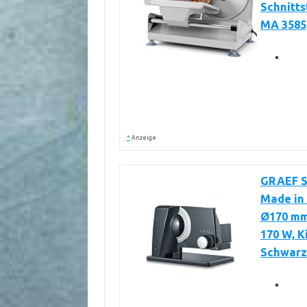
Schnitts
MA 3585
*
Anzeige
GRAEF S1
Made in 
Ø170 mm
170 W, K
Schwarz