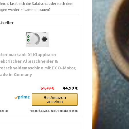
leicht lässt sich die Salatschleuder nach dem
nigen wieder zusammenbauen?
tseller
itter markant 01 Klappbarer
lektrischer Allesschneider &
rotschneidemaschine mit ECO-Motor,
ade in Germany
51,79 €
44,99 €
Bei Amazon
ansehen
Preis inkl. MwSt., zzgl. Versandkosten
nzeige