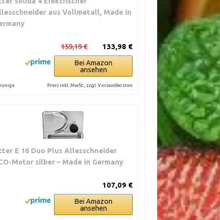
itter solida 4 Elektrischer
llesschneider aus Vollmetall, Made in
ermany
159,19 €
133,98 €
Bei Amazon
ansehen
Preis inkl. MwSt., zzgl. Versandkosten
nzeige
itter E 16 Duo Plus Allesschneider
CO-Motor silber – Made in Germany
107,09 €
Bei Amazon
ansehen