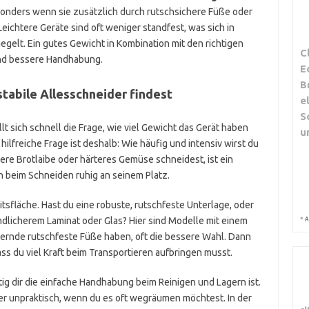
sonders wenn sie zusätzlich durch rutschsichere Füße oder
eichtere Geräte sind oft weniger standfest, was sich in
elt. Ein gutes Gewicht in Kombination mit den richtigen
C
 und bessere Handhabung.
E
B
stabile Allesschneider findest
e
S
t sich schnell die Frage, wie viel Gewicht das Gerät haben
u
 hilfreiche Frage ist deshalb: Wie häufig und intensiv wirst du
re Brotlaibe oder härteres Gemüse schneidest, ist ein
n beim Schneiden ruhig an seinem Platz.
itsfläche. Hast du eine robuste, rutschfeste Unterlage, oder
*
dlicherem Laminat oder Glas? Hier sind Modelle mit einem
A
ternde rutschfeste Füße haben, oft die bessere Wahl. Dann
ass du viel Kraft beim Transportieren aufbringen musst.
htig dir die einfache Handhabung beim Reinigen und Lagern ist.
ber unpraktisch, wenn du es oft wegräumen möchtest. In der