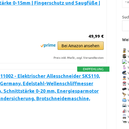
tärke 0-15mm | Fingerschutz und Saugfüße |
*
A
Suc
49,99 €
Wei
Bei Amazon ansehen
Preis inkl. MwSt., zzgl. Versandkosten
EMPFEHLUNG
1002 - Elektrischer Allesschneider SKS110,
Germany, Edelstahl-Wellenschliffmesser
, Schnittstärke 0-20 mm, Energiesparmotor
indersicherung, Brotschneidemaschine,