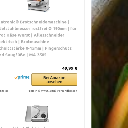
latronic® Brotschneidemaschine |
delstahlmesser rostfrei Ø 190mm | für
rot Käse Wurst | Allesschneider
lektrisch | Brotmaschine
chnittstärke 0-15mm | Fingerschutz
nd Saugfüße | MA 3585
49,99 €
Bei Amazon
ansehen
Preis inkl. MwSt., zzgl. Versandkosten
nzeige