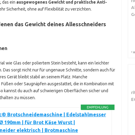
r
, das ein
ausgewogenes Gewicht und praktische Anti-
A
hr Sicherheit, ohne auf Flexibilität zu verzichten.
G
 denen das Gewicht deines Allesschneiders
hen
*
A
al wie Glas oder poliertem Stein besteht, kann ein leichter
. Das sorgt nicht nur für ungenaue Schnitte, sondern auch für
res Gerät bleibt stabil an seinem Platz. Manche
 Füßen oder Saugnäpfen ausgestattet, die in Kombination mit
o kannst du auch auf schwierigen Oberflächen sicher und
r
sthalten zu müssen.
E
EMPFEHLUNG
ic® Brotschneidemaschine | Edelstahlmesser
 Ø 190mm | für Brot Käse Wurst |
neider elektrisch | Brotmaschine