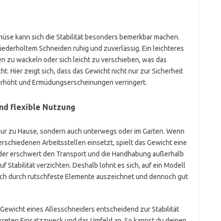
üse kann sich die Stabilität besonders bemerkbar machen.
iederholtem Schneiden ruhig und zuverlässig. Ein leichteres
n zu wackeln oder sich leicht zu verschieben, was das
 Hier zeigt sich, dass das Gewicht nicht nur zur Sicherheit
 erhöht und Ermüdungserscheinungen verringert.
nd flexible Nutzung
nur zu Hause, sondern auch unterwegs oder im Garten. Wenn
erschiedenen Arbeitsstellen einsetzt, spielt das Gewicht eine
eider erschwert den Transport und die Handhabung außerhalb
auf Stabilität verzichten. Deshalb lohnt es sich, auf ein Modell
sich durch rutschfeste Elemente auszeichnet und dennoch gut
as Gewicht eines Allesschneiders entscheidend zur Stabilität
kreten Einsatzzweck und das Umfeld an. So kannst du deinen