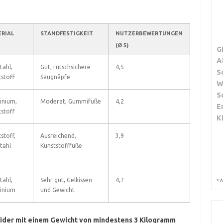
RIAL
STANDFESTIGKEIT
NUTZERBEWERTUNGEN
(Ø 5)
G
A
tahl,
Gut, rutschsichere
4,5
S
stoff
Saugnäpfe
W
S
inium,
Moderat, Gummifüße
4,2
E
stoff
K
stoff,
Ausreichend,
3,9
tahl
Kunststofffüße
tahl,
Sehr gut, Gelkissen
4,7
*
A
inium
und Gewicht
ider mit einem Gewicht von mindestens 3 Kilogramm