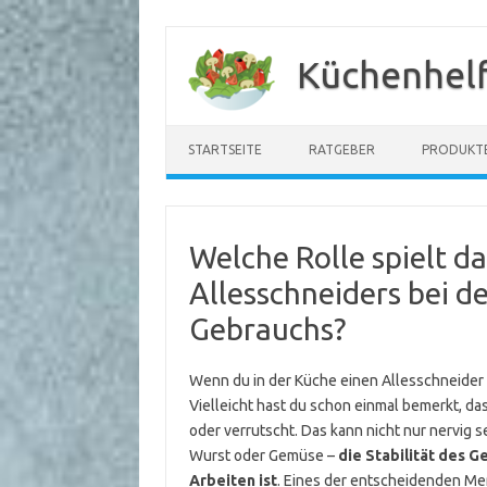
Zum
Inhalt
Küchenhelf
springen
STARTSEITE
RATGEBER
PRODUKT
Welche Rolle spielt d
Allesschneiders bei d
Gebrauchs?
Wenn du in der Küche einen Allesschneider n
Vielleicht hast du schon einmal bemerkt, d
oder verrutscht. Das kann nicht nur nervig 
Wurst oder Gemüse –
die Stabilität des 
Arbeiten ist
. Eines der entscheidenden Merk