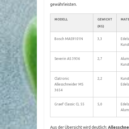
gewährleisten.
MODELL
GEWICHT
MATE
(KG)
Bosch MAS9101N
3,3
Edels
Kunst
Severin AS 3936
2,7
Alum
Kunst
Clatronic
2,2
Kunst
Allesschneider MS
Edels
3654
Graef Classic CL 55
5,0
Edels
Alum
Aus der Übersicht wird deutlich:
Allesschne