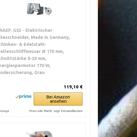
RAEF. G52 - Elektrischer
llesschneider, Made in Germany,
chinken- & Edelstahl-
ellenschliffmesser Ø 170 mm,
chnittstärke 0-20 mm,
nergiesparmotor 170 W,
indersicherung, Grau
119,10 €
Bei Amazon
ansehen
Preis inkl. MwSt., zzgl. Versandkosten
nzeige