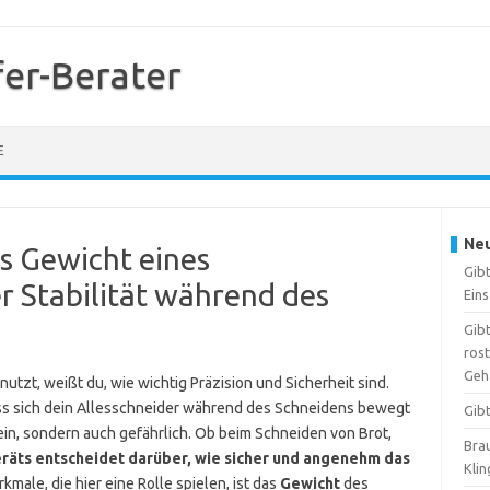
er-Berater
E
Neu
as Gewicht eines
Gib
er Stabilität während des
Ein
Gibt
ros
Geh
utzt, weißt du, wie wichtig Präzision und Sicherheit sind.
ass sich dein Allesschneider während des Schneidens bewegt
Gib
sein, sondern auch gefährlich. Ob beim Schneiden von Brot,
Brau
Geräts entscheidet darüber, wie sicher und angenehm das
Kli
male, die hier eine Rolle spielen, ist das
Gewicht
des