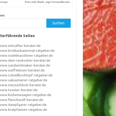
Preis inkl. MwSt., zzgl. Versandkosten
nzeige
hen
Suchen
terführende Seiten
www.entsafter-berater.de
www.brotbackautomat-ratgeber.de
www.nudelmaschinen-ratgeber.de
www.dein-reiskocher-berater.de
www.sandwichmaker-berater.de
www.waffeleisen-berater.de
www.schnellkochtopf-ratgeber.de
www.vakuumierer-ratgeber.de
www.messerblock-berater.de
www.toaster-berater.de
www.küchenwaagen-ratgeber.de
www.fleischwolf-berater.de
www.dampfgarer-ratgeber.de
www.bratpfannen-ratgeber.de