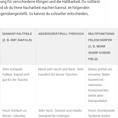
ng für verschiedene Klingen und die Haltbarkeit. Du solltest
und ob du feine Nacharbeit machen kannst. Im folgenden
egenübergestellt. So kannst du schneller entscheiden,
DIAMANT-FALTFEILE
ABZIEHGERÄT/PULL-THROUGH
MULTIFUNKTIONS-
(Z. B. DMT DIAFOLD)
FELDSCHÄRFER
(Z. B. WORK
SHARP GUIDED
FIELD)
Sehr kompakt.
Meist sehr leicht und flach. Sehr
Etwas größer als
Faltbar. Eignet sich
handlich für kleine Taschen.
einzelne Stäbe.
gut für die Tasche.
Kommt mit
mehreren
Komponenten,
bleibt aber
transportabel.
Hoch. Einfach zu
Sehr hoch. Schnell und intuitiv.
Hoch. Kombinierte
führen, robustes
Geeignet für Anfänger.
Systeme bieten