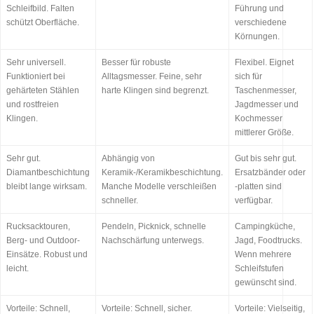
Schleifbild. Falten
Führung und
schützt Oberfläche.
verschiedene
Körnungen.
Sehr universell.
Besser für robuste
Flexibel. Eignet
Funktioniert bei
Alltagsmesser. Feine, sehr
sich für
gehärteten Stählen
harte Klingen sind begrenzt.
Taschenmesser,
und rostfreien
Jagdmesser und
Klingen.
Kochmesser
mittlerer Größe.
Sehr gut.
Abhängig von
Gut bis sehr gut.
Diamantbeschichtung
Keramik-/Keramikbeschichtung.
Ersatzbänder oder
bleibt lange wirksam.
Manche Modelle verschleißen
-platten sind
schneller.
verfügbar.
Rucksacktouren,
Pendeln, Picknick, schnelle
Campingküche,
Berg- und Outdoor-
Nachschärfung unterwegs.
Jagd, Foodtrucks.
Einsätze. Robust und
Wenn mehrere
leicht.
Schleifstufen
gewünscht sind.
Vorteile: Schnell,
Vorteile: Schnell, sicher.
Vorteile: Vielseitig,