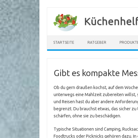
Zum
Inhalt
Küchenhelf
springen
STARTSEITE
RATGEBER
PRODUKT
Gibt es kompakte Mes
Ob du gern draußen kochst, auf dem Wochen
unterwegs eine Mahlzeit zubereiten willst, 
und Reisen hast du aber andere Anforderung
begrenzt. Du brauchst etwas, das sicher zu t
schärfen, ohne sie zu beschädigen.
Typische Situationen sind Camping, Rucksa
Foodtrucks oder Picknicks gehören dazu. In