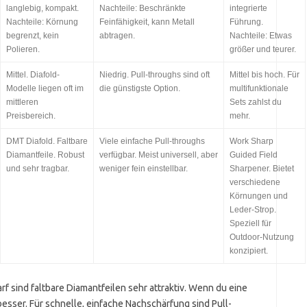
langlebig, kompakt.
Nachteile: Beschränkte
integrierte
Nachteile: Körnung
Feinfähigkeit, kann Metall
Führung.
begrenzt, kein
abtragen.
Nachteile: Etwas
Polieren.
größer und teurer.
Mittel. Diafold-
Niedrig. Pull-throughs sind oft
Mittel bis hoch. Für
Modelle liegen oft im
die günstigste Option.
multifunktionale
mittleren
Sets zahlst du
Preisbereich.
mehr.
DMT Diafold. Faltbare
Viele einfache Pull-throughs
Work Sharp
Diamantfeile. Robust
verfügbar. Meist universell, aber
Guided Field
und sehr tragbar.
weniger fein einstellbar.
Sharpener. Bietet
verschiedene
Körnungen und
Leder-Strop.
Speziell für
Outdoor-Nutzung
konzipiert.
 sind faltbare Diamantfeilen sehr attraktiv. Wenn du eine
besser. Für schnelle, einfache Nachschärfung sind Pull-