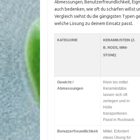
Abmessungen, Benutzerfreundlichkeit, Eignu
auch bedenken, wie oft du schärfen willst 
Vergleich siehst du die gängigsten Typen g
welche Lösung zu deinem Einsatz passt.
KATEGORIE
KERAMIK/STEIN (Z.
B. RODS, MINI-
STONE)
Gewicht /
Klein bis mittel.
Abmessungen
Keramikstäbe
lassen sich oft
zerlegen und in
Hülle
transportieren.
Passt in Rucksack.
Benutzerfreundlichkeit
Mittel. Erfordert
etwas Übung für