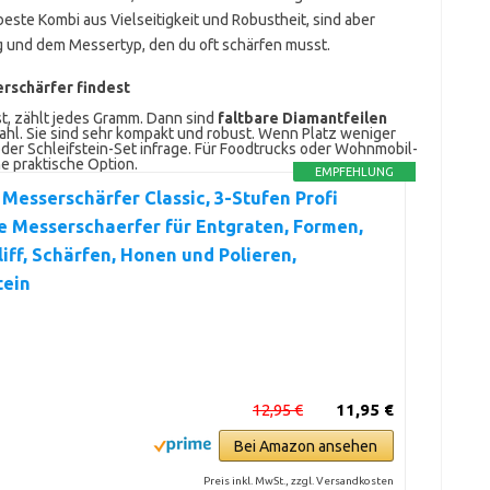
beste Kombi aus Vielseitigkeit und Robustheit, sind aber
g und dem Messertyp, den du oft schärfen musst.
rschärfer findest
t, zählt jedes Gramm. Dann sind
faltbare Diamantfeilen
ahl. Sie sind sehr kompakt und robust. Wenn Platz weniger
oder Schleifstein-Set infrage. Für Foodtrucks oder Wohnmobil-
e praktische Option.
EMPFEHLUNG
Messerschärfer Classic, 3-Stufen Profi
 Messerschaerfer für Entgraten, Formen,
iff, Schärfen, Honen und Polieren,
tein
12,95 €
11,95 €
Bei Amazon ansehen
Preis inkl. MwSt., zzgl. Versandkosten