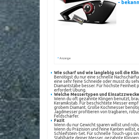
- bekan
*
Anzeige
Wie scharf und wie langlebig soll die Kl
Benötigst du nur eine schnelle Nachschärfun
eine sehr feine Schneide oder musst du sehr
Diamantstäbe besser. Für höchste Feinheit p
erfordert Übung.
Welche Messertypen und Einsatzzwecke
Wenn du oft gezahnte Klingen benutzt, bra
Keramikstab. Für beschichtete Messer empfi
grobem Diamant. Große Kochmesser benötig
Jagdmesser profitieren von tragbaren, ro
Feldschärfer.
Fazit
Wenn du nur Gewicht sparen willst und robus
Wenn du Präzision und feine Kanten willst,
Schleifstein-Set. Für schnelle Touch-ups si
Stahlhärte deiner Messer, gezahnte Klingen 