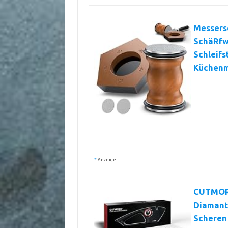
Messersc
SchäRfwi
Schleifs
Küchenm
*
Anzeige
CUTMORE
Diamant 
Scheren 