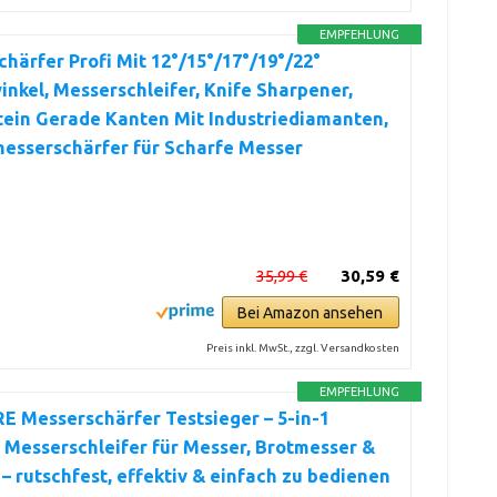
EMPFEHLUNG
härfer Profi Mit 12°/15°/17°/19°/22°
nkel, Messerschleifer, Knife Sharpener,
tein Gerade Kanten Mit Industriediamanten,
esserschärfer für Scharfe Messer
35,99 €
30,59 €
Bei Amazon ansehen
Preis inkl. MwSt., zzgl. Versandkosten
EMPFEHLUNG
 Messerschärfer Testsieger – 5-in-1
Messerschleifer für Messer, Brotmesser &
– rutschfest, effektiv & einfach zu bedienen