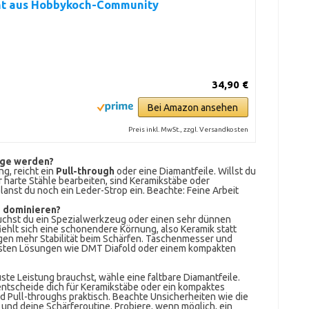
nt aus Hobbykoch-Community
34,90 €
Bei Amazon ansehen
Preis inkl. MwSt., zzgl. Versandkosten
inge werden?
g, reicht ein
Pull-through
oder eine Diamantfeile. Willst du
 harte Stähle bearbeiten, sind Keramikstäbe oder
lanst du noch ein Leder-Strop ein. Beachte: Feine Arbeit
 dominieren?
uchst du ein Spezialwerkzeug oder einen sehr dünnen
ehlt sich eine schonendere Körnung, also Keramik statt
en mehr Stabilität beim Schärfen. Taschenmesser und
busten Lösungen wie DMT Diafold oder einem kompakten
te Leistung brauchst, wähle eine faltbare Diamantfeile.
 entscheide dich für Keramikstäbe oder ein kompaktes
nd Pull-throughs praktisch. Beachte Unsicherheiten wie die
und deine Schärferoutine. Probiere, wenn möglich, ein