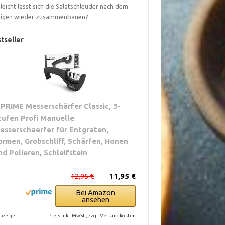
leicht lässt sich die Salatschleuder nach dem
nigen wieder zusammenbauen?
tseller
.PRIME Messerschärfer Classic, 3-
tufen Profi Manuelle
esserschaerfer für Entgraten,
ormen, Grobschliff, Schärfen, Honen
nd Polieren, Schleifstein
12,95 €
11,95 €
Bei Amazon
ansehen
Preis inkl. MwSt., zzgl. Versandkosten
nzeige