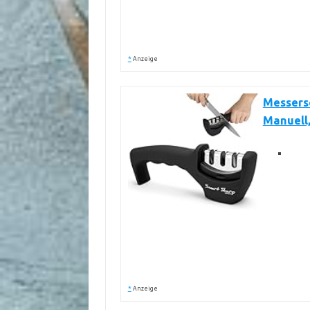
*
Anzeige
Messersc
Manuell
*
Anzeige