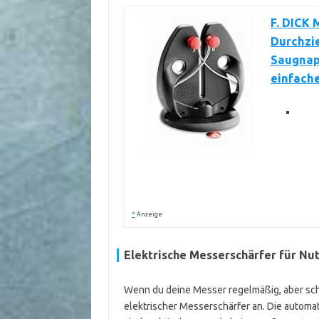
F. DICK 
Durchzie
Saugnapf
einfache
*
Anzeige
Elektrische Messerschärfer für Nu
Wenn du deine Messer regelmäßig, aber schn
elektrischer Messerschärfer an. Die automa