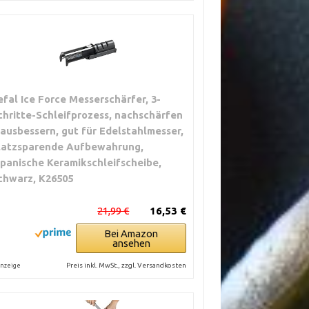
efal Ice Force Messerschärfer, 3-
chritte-Schleifprozess, nachschärfen
 ausbessern, gut für Edelstahlmesser,
latzsparende Aufbewahrung,
apanische Keramikschleifscheibe,
chwarz, K26505
21,99 €
16,53 €
Bei Amazon
ansehen
Preis inkl. MwSt., zzgl. Versandkosten
nzeige