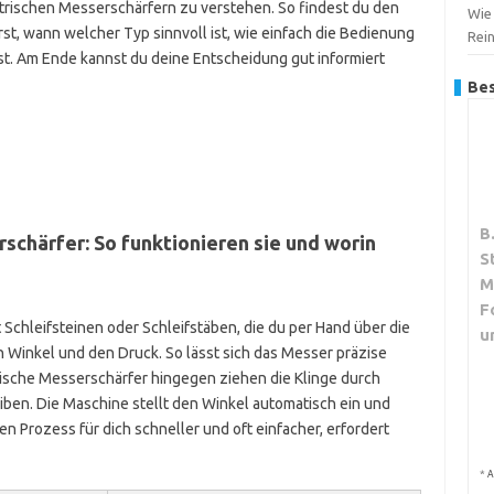
rischen Messerschärfern zu verstehen. So findest du den
Wie 
st, wann welcher Typ sinnvoll ist, wie einfach die Bedienung
Rei
t. Am Ende kannst du deine Entscheidung gut informiert
Bes
B
schärfer: So funktionieren sie und worin
S
M
F
Schleifsteinen oder Schleifstäben, die du per Hand über die
u
n Winkel und den Druck. So lässt sich das Messer präzise
ische Messerschärfer hingegen ziehen die Klinge durch
iben. Die Maschine stellt den Winkel automatisch ein und
 Prozess für dich schneller und oft einfacher, erfordert
*
A