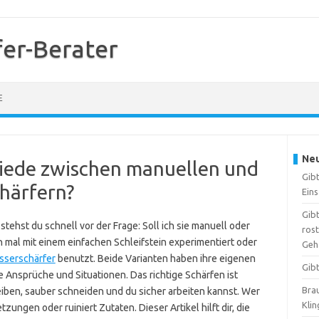
er-Berater
E
Neu
hiede zwischen manuellen und
Gib
härfern?
Ein
Gibt
hst du schnell vor der Frage: Soll ich sie manuell oder
ros
n mal mit einem einfachen Schleifstein experimentiert oder
Geh
serschärfer
benutzt. Beide Varianten haben ihre eigenen
Gib
e Ansprüche und Situationen. Das richtige Schärfen ist
Brau
eiben, sauber schneiden und du sicher arbeiten kannst. Wer
Kli
zungen oder ruiniert Zutaten. Dieser Artikel hilft dir, die