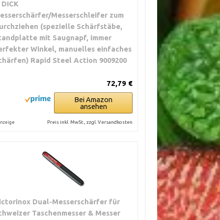
. DICK
esserschärfer/Messerschleifer zum
urchziehen (spezielle Schärfstäbe,
tandplatte mit Saugnapf, immer
erfekter Winkel, manuelles einfaches
chärfen) Rapid Steel Action 9009200
72,79 €
Bei Amazon
ansehen
Preis inkl. MwSt., zzgl. Versandkosten
nzeige
ictorinox Dual-Messerschärfer für
chweizer Taschenmesser & Messer