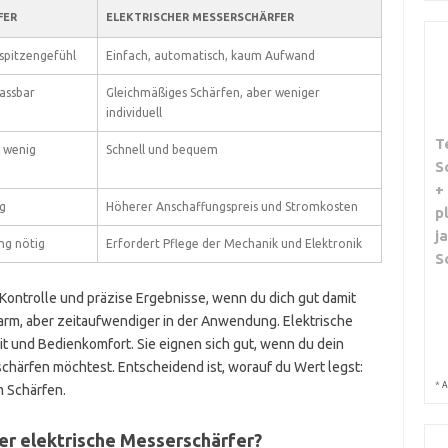
FER
ELEKTRISCHER MESSERSCHÄRFER
spitzengefühl
Einfach, automatisch, kaum Aufwand
passbar
Gleichmäßiges Schärfen, aber weniger
individuell
T
i wenig
Schnell und bequem
S
+
g
Höherer Anschaffungspreis und Stromkosten
p
j
ng nötig
Erfordert Pflege der Mechanik und Elektronik
S
Kontrolle und präzise Ergebnisse, wenn du dich gut damit
arm, aber zeitaufwendiger in der Anwendung. Elektrische
 und Bedienkomfort. Sie eignen sich gut, wenn du dein
härfen möchtest. Entscheidend ist, worauf du Wert legst:
*
A
m Schärfen.
er elektrische Messerschärfer?