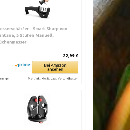
esserschärfer - Smart Sharp von
antana, 3 Stufen Manuell,
üchenmesser
22,99 €
Bei Amazon
ansehen
Preis inkl. MwSt., zzgl. Versandkosten
nzeige