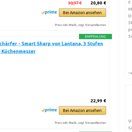
F
30,97 €
20,80 €
M
Bei Amazon ansehen
D
S
Preis inkl. MwSt., zzgl. Versandkosten
p
S
EMPFEHLUNG
härfer - Smart Sharp von Lantana, 3 Stufen
, Küchenmesser
*
A
22,99 €
Bei Amazon ansehen
V
Preis inkl. MwSt., zzgl. Versandkosten
S