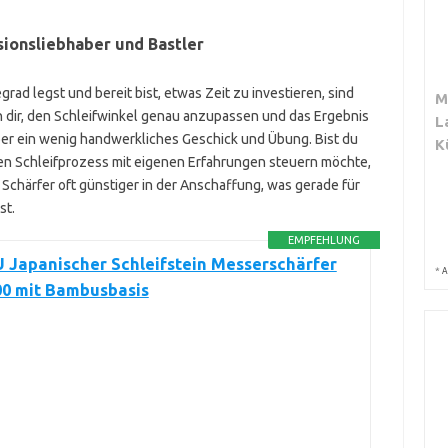
sionsliebhaber und Bastler
ad legst und bereit bist, etwas Zeit zu investieren, sind
M
n dir, den Schleifwinkel genau anzupassen und das Ergebnis
L
 aber ein wenig handwerkliches Geschick und Übung. Bist du
K
en Schleifprozess mit eigenen Erfahrungen steuern möchte,
 Schärfer oft günstiger in der Anschaffung, was gerade für
st.
EMPFEHLUNG
 Japanischer Schleifstein Messerschärfer
*
A
00 mit Bambusbasis