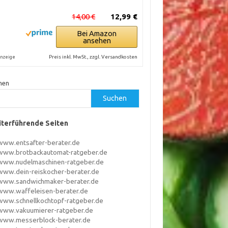
14,00 €
12,99 €
Bei Amazon
ansehen
Preis inkl. MwSt., zzgl. Versandkosten
nzeige
hen
Suchen
terführende Seiten
www.entsafter-berater.de
www.brotbackautomat-ratgeber.de
www.nudelmaschinen-ratgeber.de
www.dein-reiskocher-berater.de
www.sandwichmaker-berater.de
www.waffeleisen-berater.de
www.schnellkochtopf-ratgeber.de
www.vakuumierer-ratgeber.de
www.messerblock-berater.de