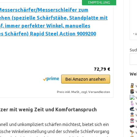
EMPFEHLUNG
Messerschärfer/Messerschleifer zum
hen (spezielle Schärfstäbe, Standplatte mit
, immer perfekter Winkel, manuelles
s Schärfen) Rapid Steel Action 9009200
*
A
Suc
72,79 €
Wei
Bei Amazon ansehen
Preis inkl. MwSt., zzgl. Versandkosten
tzer mit wenig Zeit und Komfortanspruch
ell und unkompliziert schärfen möchtest, bietet sich ein
tische Winkeleinstellung und der schnelle Schleifvorgang