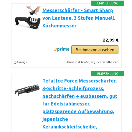
EMPFEHLUNG
Messerschärfer - Smart Sharp
von Lantana, 3 Stufen Manuell,
Küchenmesser
22,99 €
Bei Amazon ansehen
*
Preis inkl. MwSt., zzgl. Versandkosten
Anzeige
EMPFEHLUNG
Tefal Ice Force Messerschärfer,
3-Schritte-Schleifprozess,
nachschärfen + ausbessern, gut
für Edelstahlmesser,
platzsparende Aufbewahrung,
japanische
Keramikschleifscheibe,