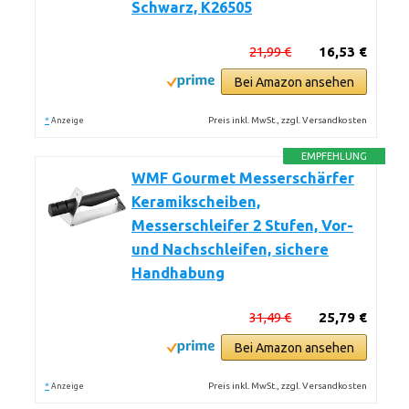
Schwarz, K26505
21,99 €
16,53 €
Bei Amazon ansehen
*
Preis inkl. MwSt., zzgl. Versandkosten
Anzeige
EMPFEHLUNG
WMF Gourmet Messerschärfer
Keramikscheiben,
Messerschleifer 2 Stufen, Vor-
und Nachschleifen, sichere
Handhabung
31,49 €
25,79 €
Bei Amazon ansehen
*
Preis inkl. MwSt., zzgl. Versandkosten
Anzeige