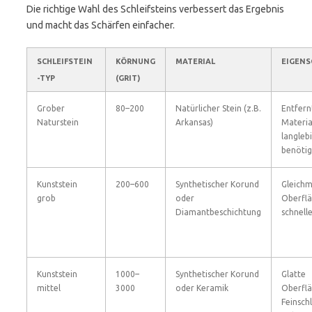
Die richtige Wahl des Schleifsteins verbessert das Ergebnis
und macht das Schärfen einfacher.
SCHLEIFSTEIN
KÖRNUNG
MATERIAL
EIGENS
-TYP
(GRIT)
Grober
80–200
Natürlicher Stein (z.B.
Entfernt
Naturstein
Arkansas)
Materia
langlebi
benötig
Kunststein
200–600
Synthetischer Korund
Gleich
grob
oder
Oberflä
Diamantbeschichtung
schnell
Kunststein
1000–
Synthetischer Korund
Glatte
mittel
3000
oder Keramik
Oberflä
Feinschl