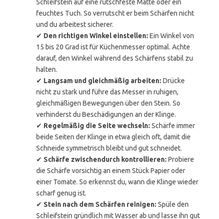
Schleifstein auf eine rutschfeste Matte oder ein
feuchtes Tuch. So verrutscht er beim Schärfen nicht
und du arbeitest sicherer.
✔
Den richtigen Winkel einstellen:
Ein Winkel von
15 bis 20 Grad ist für Küchenmesser optimal. Achte
darauf, den Winkel während des Schärfens stabil zu
halten.
✔
Langsam und gleichmäßig arbeiten:
Drücke
nicht zu stark und führe das Messer in ruhigen,
gleichmäßigen Bewegungen über den Stein. So
verhinderst du Beschädigungen an der Klinge.
✔
Regelmäßig die Seite wechseln:
Schärfe immer
beide Seiten der Klinge in etwa gleich oft, damit die
Schneide symmetrisch bleibt und gut schneidet.
✔
Schärfe zwischendurch kontrollieren:
Probiere
die Schärfe vorsichtig an einem Stück Papier oder
einer Tomate. So erkennst du, wann die Klinge wieder
scharf genug ist.
✔
Stein nach dem Schärfen reinigen:
Spüle den
Schleifstein gründlich mit Wasser ab und lasse ihn gut