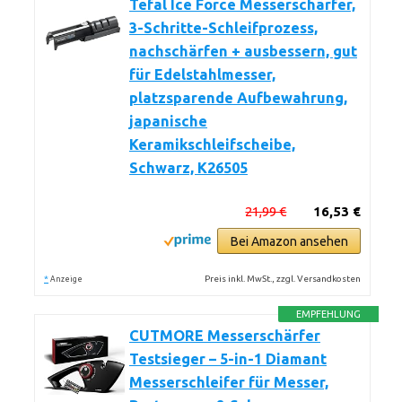
Tefal Ice Force Messerschärfer,
3-Schritte-Schleifprozess,
nachschärfen + ausbessern, gut
für Edelstahlmesser,
platzsparende Aufbewahrung,
japanische
Keramikschleifscheibe,
Schwarz, K26505
21,99 €
16,53 €
Bei Amazon ansehen
*
Preis inkl. MwSt., zzgl. Versandkosten
Anzeige
EMPFEHLUNG
CUTMORE Messerschärfer
Testsieger – 5-in-1 Diamant
Messerschleifer für Messer,