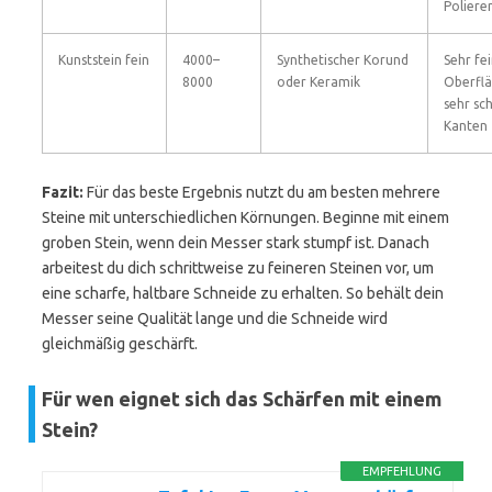
Poliere
Kunststein fein
4000–
Synthetischer Korund
Sehr fe
8000
oder Keramik
Oberflä
sehr sc
Kanten
Fazit:
Für das beste Ergebnis nutzt du am besten mehrere
Steine mit unterschiedlichen Körnungen. Beginne mit einem
groben Stein, wenn dein Messer stark stumpf ist. Danach
arbeitest du dich schrittweise zu feineren Steinen vor, um
eine scharfe, haltbare Schneide zu erhalten. So behält dein
Messer seine Qualität lange und die Schneide wird
gleichmäßig geschärft.
Für wen eignet sich das Schärfen mit einem
Stein?
EMPFEHLUNG