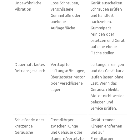
Ungewöhnliche
Lose Schrauben,
Gerät ausschalten.
Vibration
verschlissene
Schrauben prüfen
Gummifüße oder
und handfest
unebene
nachziehen.
Auflagefläche
Gummipads
reinigen oder
ersetzen und Gerät
auf eine ebene
Fläche stellen.
Dauerhaft lautes
Verstopfte
Lüftungen reinigen
Betriebsgeräusch
Lüftungsöffnungen,
und das Gerät kurz
überlasteter Motor
laufen lassen ohne
oder verschlissene
Last. Wenn das
Lager
Geräusch bleibt,
Motor nicht weiter
belasten und
Service prüfen.
Schleifende oder
Fremdkörper
Gerät trennen.
kratzende
zwischen Klinge
Klingen entfernen
Geräusche
und Gehäuse oder
und auf
stumpfe/versetzte
Fremdkörper