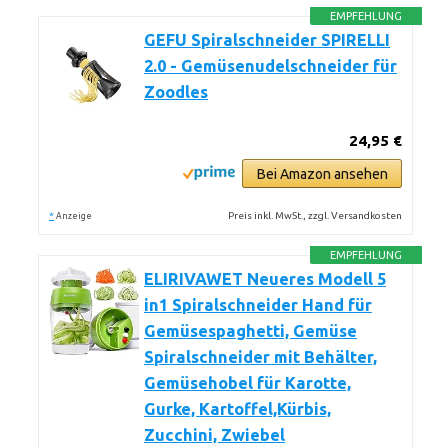
EMPFEHLUNG
GEFU Spiralschneider SPIRELLI
2.0 - Gemüsenudelschneider für
Zoodles
24,95 €
Bei Amazon ansehen
*
Preis inkl. MwSt., zzgl. Versandkosten
Anzeige
EMPFEHLUNG
ELIRIVAWET Neueres Modell 5
in1 Spiralschneider Hand für
Gemüsespaghetti, Gemüse
Spiralschneider mit Behälter,
Gemüsehobel für Karotte,
Gurke, Kartoffel,Kürbis,
Zucchini, Zwiebel