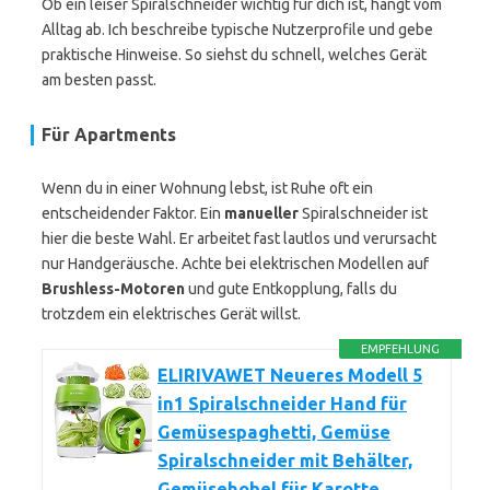
Ob ein leiser Spiralschneider wichtig für dich ist, hängt vom
Alltag ab. Ich beschreibe typische Nutzerprofile und gebe
praktische Hinweise. So siehst du schnell, welches Gerät
am besten passt.
Für Apartments
Wenn du in einer Wohnung lebst, ist Ruhe oft ein
entscheidender Faktor. Ein
manueller
Spiralschneider ist
hier die beste Wahl. Er arbeitet fast lautlos und verursacht
nur Handgeräusche. Achte bei elektrischen Modellen auf
Brushless-Motoren
und gute Entkopplung, falls du
trotzdem ein elektrisches Gerät willst.
EMPFEHLUNG
ELIRIVAWET Neueres Modell 5
in1 Spiralschneider Hand für
Gemüsespaghetti, Gemüse
Spiralschneider mit Behälter,
Gemüsehobel für Karotte,