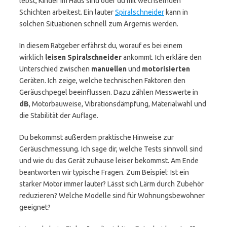
lebst, Kinder im Haus sind oder du mit wechselnden
Schichten arbeitest. Ein lauter
Spiralschneider
kann in
solchen Situationen schnell zum Ärgernis werden.
In diesem Ratgeber erfährst du, worauf es bei einem
wirklich
leisen Spiralschneider
ankommt. Ich erkläre den
Unterschied zwischen
manuellen
und
motorisierten
Geräten. Ich zeige, welche technischen Faktoren den
Geräuschpegel beeinflussen. Dazu zählen Messwerte in
dB
, Motorbauweise, Vibrationsdämpfung, Materialwahl und
die Stabilität der Auflage.
Du bekommst außerdem praktische Hinweise zur
Geräuschmessung. Ich sage dir, welche Tests sinnvoll sind
und wie du das Gerät zuhause leiser bekommst. Am Ende
beantworten wir typische Fragen. Zum Beispiel: Ist ein
starker Motor immer lauter? Lässt sich Lärm durch Zubehör
reduzieren? Welche Modelle sind für Wohnungsbewohner
geeignet?