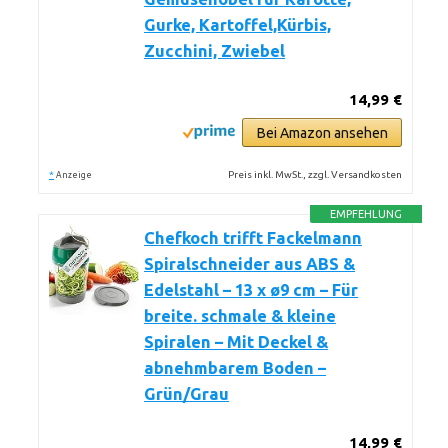
Gurke, Kartoffel,Kürbis,
Zucchini, Zwiebel
14,99 €
Bei Amazon ansehen
*
Preis inkl. MwSt., zzgl. Versandkosten
Anzeige
EMPFEHLUNG
Chefkoch trifft Fackelmann
Spiralschneider aus ABS &
Edelstahl – 13 x ø9 cm – Für
breite. schmale & kleine
Spiralen – Mit Deckel &
abnehmbarem Boden –
Grün/Grau
14,99 €