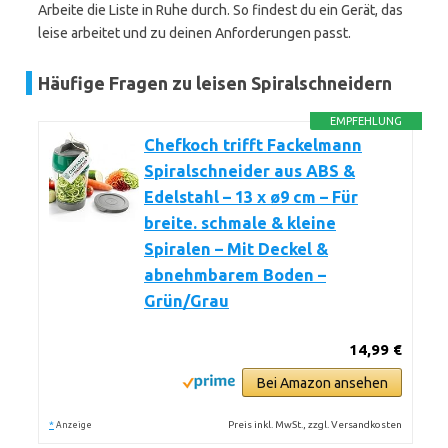
Arbeite die Liste in Ruhe durch. So findest du ein Gerät, das
leise arbeitet und zu deinen Anforderungen passt.
Häufige Fragen zu leisen Spiralschneidern
EMPFEHLUNG
Chefkoch trifft Fackelmann
Spiralschneider aus ABS &
Edelstahl – 13 x ø9 cm – Für
breite. schmale & kleine
Spiralen – Mit Deckel &
abnehmbarem Boden –
Grün/Grau
14,99 €
Bei Amazon ansehen
*
Preis inkl. MwSt., zzgl. Versandkosten
Anzeige