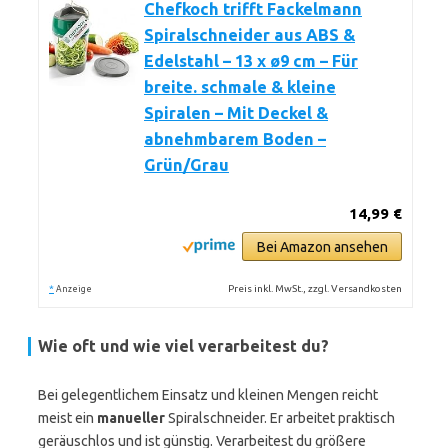
Chefkoch trifft Fackelmann
Spiralschneider aus ABS &
Edelstahl – 13 x ø9 cm – Für
breite. schmale & kleine
Spiralen – Mit Deckel &
abnehmbarem Boden –
Grün/Grau
14,99 €
Bei Amazon ansehen
*
Preis inkl. MwSt., zzgl. Versandkosten
Anzeige
Wie oft und wie viel verarbeitest du?
Bei gelegentlichem Einsatz und kleinen Mengen reicht
meist ein
manueller
Spiralschneider. Er arbeitet praktisch
geräuschlos und ist günstig. Verarbeitest du größere