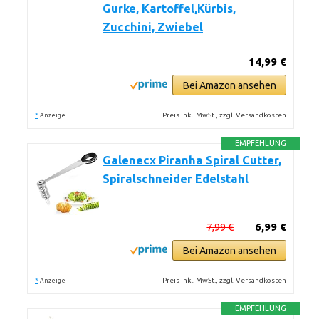
Gurke, Kartoffel,Kürbis,
Zucchini, Zwiebel
14,99 €
Bei Amazon ansehen
*
Preis inkl. MwSt., zzgl. Versandkosten
Anzeige
EMPFEHLUNG
Galenecx Piranha Spiral Cutter,
Spiralschneider Edelstahl
7,99 €
6,99 €
Bei Amazon ansehen
*
Preis inkl. MwSt., zzgl. Versandkosten
Anzeige
EMPFEHLUNG