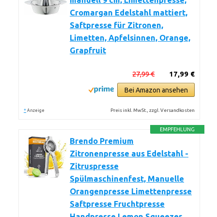
manuell 9 cm, Limettenpresse,
Cromargan Edelstahl mattiert,
Saftpresse für Zitronen,
Limetten, Apfelsinnen, Orange,
Grapfruit
27,99 €
17,99 €
Bei Amazon ansehen
*
Preis inkl. MwSt., zzgl. Versandkosten
Anzeige
EMPFEHLUNG
Brendo Premium
Zitronenpresse aus Edelstahl -
Zitruspresse
Spülmaschinenfest, Manuelle
Orangenpresse Limettenpresse
Saftpresse Fruchtpresse
Handpresse Lemon Squeezer,