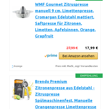
WMF Gourmet Zitruspresse
manuell 9 cm, Limettenpresse,
Cromargan Edelstahl mattiert,
Saftpresse für Zitronen,
Limetten, Apfelsinnen, Orange,
Grapfruit
27,99 €
17,99 €
Bei Amazon ansehen
*
Preis inkl. MwSt., zzgl. Versandkosten
Anzeige
EMPFEHLUNG
Brendo Premium
Zitronenpresse aus Edelstahl -
Zitruspresse
Spülmaschinenfest, Manuelle
Orangenpresse Limettenpresse