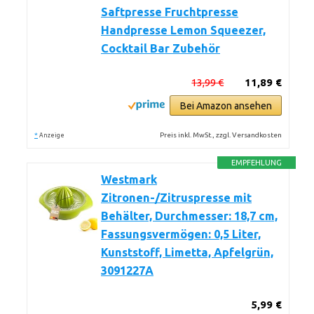
Saftpresse Fruchtpresse
Handpresse Lemon Squeezer,
Cocktail Bar Zubehör
13,99 €
11,89 €
Bei Amazon ansehen
*
Preis inkl. MwSt., zzgl. Versandkosten
Anzeige
EMPFEHLUNG
Westmark
Zitronen-/Zitruspresse mit
Behälter, Durchmesser: 18,7 cm,
Fassungsvermögen: 0,5 Liter,
Kunststoff, Limetta, Apfelgrün,
3091227A
5,99 €