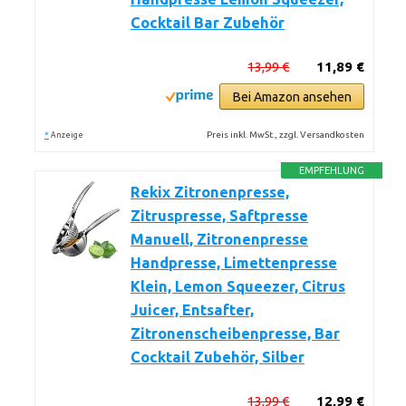
Cocktail Bar Zubehör
13,99 €
11,89 €
Bei Amazon ansehen
*
Preis inkl. MwSt., zzgl. Versandkosten
Anzeige
EMPFEHLUNG
Rekix Zitronenpresse,
Zitruspresse, Saftpresse
Manuell, Zitronenpresse
Handpresse, Limettenpresse
Klein, Lemon Squeezer, Citrus
Juicer, Entsafter,
Zitronenscheibenpresse, Bar
Cocktail Zubehör, Silber
13,99 €
12,99 €