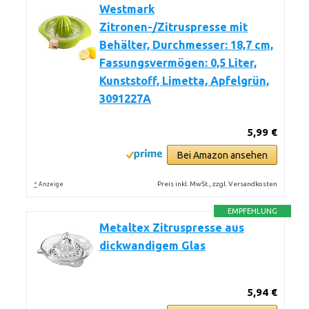
Westmark
Zitronen-/Zitruspresse mit
Behälter, Durchmesser: 18,7 cm,
Fassungsvermögen: 0,5 Liter,
Kunststoff, Limetta, Apfelgrün,
3091227A
5,99 €
Bei Amazon ansehen
*
Preis inkl. MwSt., zzgl. Versandkosten
Anzeige
EMPFEHLUNG
Metaltex Zitruspresse aus
dickwandigem Glas
5,94 €