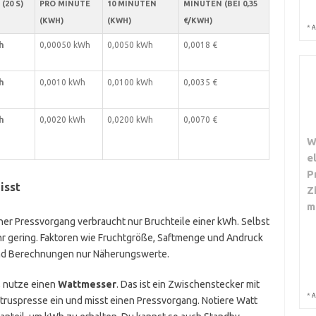
(20 S)
PRO MINUTE
10 MINUTEN
MINUTEN (BEI 0,35
(KWH)
(KWH)
€/KWH)
*
A
h
0,00050 kWh
0,0050 kWh
0,0018 €
h
0,0010 kWh
0,0100 kWh
0,0035 €
h
0,0020 kWh
0,0200 kWh
0,0070 €
W
e
P
isst
Z
m
lner Pressvorgang verbraucht nur Bruchteile einer kWh. Selbst
hr gering. Faktoren wie Fruchtgröße, Saftmenge und Andruck
ind Berechnungen nur Näherungswerte.
, nutze einen
Wattmesser
. Das ist ein Zwischenstecker mit
*
A
itruspresse ein und misst einen Pressvorgang. Notiere Watt