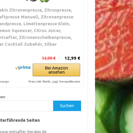
ekix Zitronenpresse, Zitruspresse,
aftpresse Manuell, Zitronenpresse
andpresse, Limettenpresse Klein,
emon Squeezer, Citrus Juicer,
ntsafter, Zitronenscheibenpresse,
ar Cocktail Zubehör, Silber
13,99 €
12,99 €
Bei Amazon
ansehen
Preis inkl. MwSt., zzgl. Versandkosten
nzeige
hen
Suchen
terführende Seiten
www.entsafter-berater.de