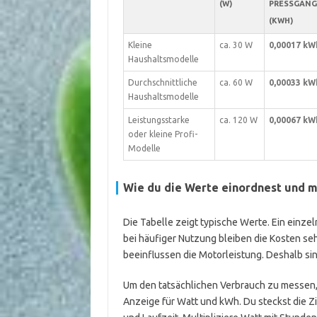
(W)
PRESSGANG 
(KWH)
Kleine
ca. 30 W
0,00017 kW
Haushaltsmodelle
Durchschnittliche
ca. 60 W
0,00033 kW
Haushaltsmodelle
Leistungsstarke
ca. 120 W
0,00067 kW
oder kleine Profi-
Modelle
Wie du die Werte einordnest und m
Die Tabelle zeigt typische Werte. Ein einze
bei häufiger Nutzung bleiben die Kosten se
beeinflussen die Motorleistung. Deshalb s
Um den tatsächlichen Verbrauch zu messen
Anzeige für Watt und kWh. Du steckst die Z