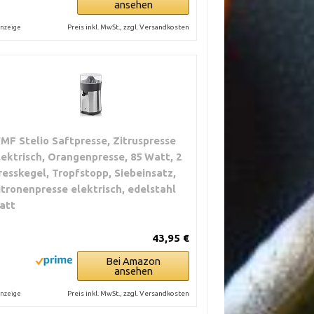
ansehen
Preis inkl. MwSt., zzgl. Versandkosten
nzeige
MF Stelio Saftpresse, Zitruspresse
lektrisch, Orangenpresse, 85 Watt, 2
resskegel, Tropfstopp, Siebeinsatz,
itronenpresse elektrisch, edelstahl
att
43,95 €
Bei Amazon
ansehen
Preis inkl. MwSt., zzgl. Versandkosten
nzeige