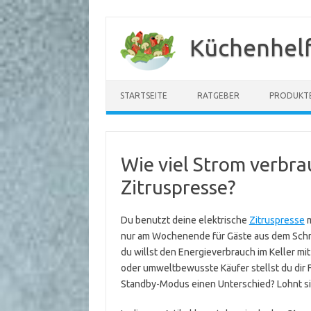
Zum
Inhalt
Küchenhelf
springen
STARTSEITE
RATGEBER
PRODUKT
Wie viel Strom verbra
Zitruspresse?
Du benutzt deine elektrische
Zitruspresse
m
nur am Wochenende für Gäste aus dem Schran
du willst den Energieverbrauch im Keller mi
oder umweltbewusste Käufer stellst du dir F
Standby-Modus einen Unterschied? Lohnt sic