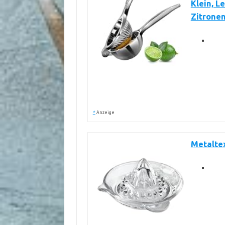
Klein, L
Zitronen
*
Anzeige
Metalte