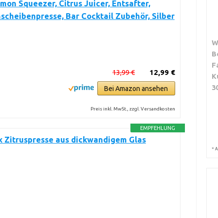
emon Squeezer, Citrus Juicer, Entsafter,
scheibenpresse, Bar Cocktail Zubehör, Silber
W
B
F
13,99 €
12,99 €
K
3
Bei Amazon ansehen
Preis inkl. MwSt., zzgl. Versandkosten
EMPFEHLUNG
x Zitruspresse aus dickwandigem Glas
*
A