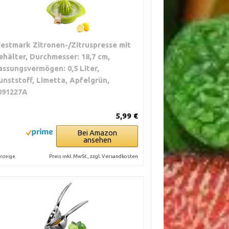
estmark Zitronen-/Zitruspresse mit
ehälter, Durchmesser: 18,7 cm,
assungsvermögen: 0,5 Liter,
unststoff, Limetta, Apfelgrün,
091227A
5,99 €
Bei Amazon
ansehen
Preis inkl. MwSt., zzgl. Versandkosten
nzeige