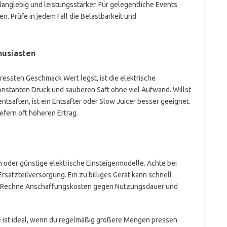
 langlebig und leistungsstärker. Für gelegentliche Events
n. Prüfe in jedem Fall die Belastbarkeit und
husiasten
ressten Geschmack Wert legst, ist die elektrische
konstanten Druck und sauberen Saft ohne viel Aufwand. Willst
tsaften, ist ein Entsafter oder Slow Juicer besser geeignet.
efern oft höheren Ertrag.
oder günstige elektrische Einsteigermodelle. Achte bei
rsatzteilversorgung. Ein zu billiges Gerät kann schnell
en. Rechne Anschaffungskosten gegen Nutzungsdauer und
e ist ideal, wenn du regelmäßig größere Mengen pressen