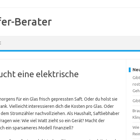
er-Berater
E
Neu
ucht eine elektrische
Gibt
ros
Geh
orgens für ein Glas frisch gepressten Saft. Oder du holst sie
Gib
k. Vielleicht interessieren dich die Kosten pro Glas. Oder
Brau
t dem Stromzähler nachvollziehen. Als Haushalt, Saftliebhaber
Kli
ragen wie: Wie viel Watt zieht so ein Gerät? Macht der
Wie 
h ein sparsameres Modell finanziell?
Rei