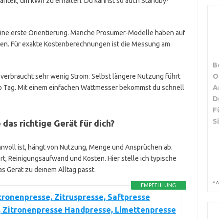
nanteil, um kWh zu erhalten. Du kannst so auch Standby-
r eine erste Orientierung. Manche Prosumer-Modelle haben auf
en. Für exakte Kostenberechnungen ist die Messung am
B
O
 verbraucht sehr wenig Strom. Selbst längere Nutzung führt
A
o Tag. Mit einem einfachen Wattmesser bekommst du schnell
D
F
S
 das richtige Gerät für dich?
innvoll ist, hängt von Nutzung, Menge und Ansprüchen ab.
t, Reinigungsaufwand und Kosten. Hier stelle ich typische
das Gerät zu deinem Alltag passt.
*
A
EMPFEHLUNG
tronenpresse, Zitruspresse, Saftpresse
, Zitronenpresse Handpresse, Limettenpresse