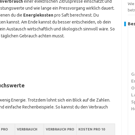
mverbrauch
einer elektrischen Zitruspresse einschätzt und
Wie 
istungswerte und wie lange ein Pressvorgang wirklich dauert.
bet
 denen du die
Energiekosten
pro Saft berechnest. Du
en kannst. Am Ende kannst du besser entscheiden, ob dein
Bes
 ein Austausch wirtschaftlich und ökologisch sinnvoll wäre. So
 täglichen Gebrauch achten musst.
G
E
uchswerte
O
L
enig Energie. Trotzdem lohnt sich ein Blick auf die Zahlen.
S
und einfache Rechenbeispiele. So kannst du den Verbrauch
H
 PRO
VERBRAUCH
VERBRAUCH PRO
KOSTEN PRO 10