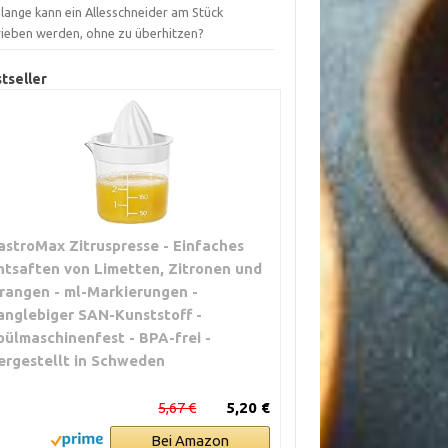
lange kann ein Allesschneider am Stück
rieben werden, ohne zu überhitzen?
tseller
astroMax Zitruspresse - Einfaches
ntsaften von Limetten, Zitronen und
rangen - ml-Markierungen -
anglebiger SAN-Kunststoff -
pülmaschinenfest - BPA-frei -
ergestellt in Schweden
5,67 €
5,20 €
Bei Amazon