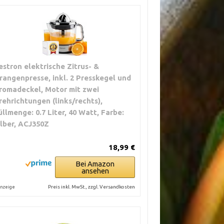
estron elektrische Zitrus- &
rangenpresse, inkl. 2 Presskegel und
romadeckel, Motor mit zwei
rehrichtungen (links/rechts),
üllmenge: 0.7 Liter, 40 Watt, Farbe:
ilber, ACJ350Z
18,99 €
Bei Amazon
ansehen
Preis inkl. MwSt., zzgl. Versandkosten
nzeige