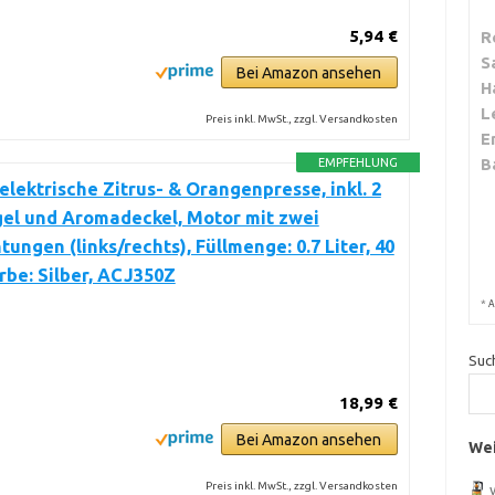
5,94 €
R
S
Bei Amazon ansehen
H
L
Preis inkl. MwSt., zzgl. Versandkosten
E
B
EMPFEHLUNG
elektrische Zitrus- & Orangenpresse, inkl. 2
el und Aromadeckel, Motor mit zwei
tungen (links/rechts), Füllmenge: 0.7 Liter, 40
rbe: Silber, ACJ350Z
*
A
Suc
18,99 €
Bei Amazon ansehen
Wei
Preis inkl. MwSt., zzgl. Versandkosten