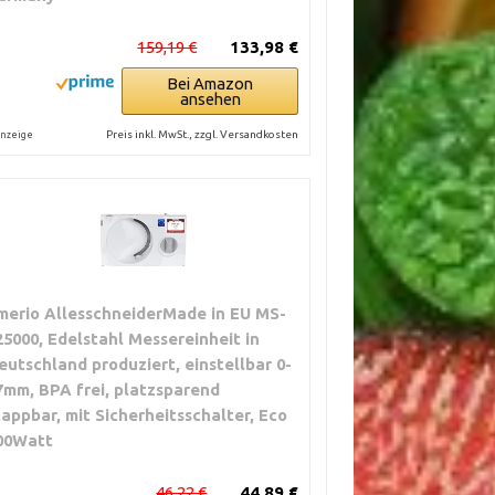
159,19 €
133,98 €
Bei Amazon
ansehen
Preis inkl. MwSt., zzgl. Versandkosten
nzeige
merio AllesschneiderMade in EU MS-
25000, Edelstahl Messereinheit in
eutschland produziert, einstellbar 0-
7mm, BPA frei, platzsparend
lappbar, mit Sicherheitsschalter, Eco
00Watt
46,22 €
44,89 €