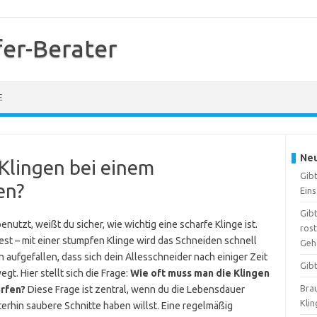
er-Berater
E
Neu
Klingen bei einem
Gib
en?
Ein
Gibt
utzt, weißt du sicher, wie wichtig eine scharfe Klinge ist.
ros
st – mit einer stumpfen Klinge wird das Schneiden schnell
Geh
 aufgefallen, dass sich dein Allesschneider nach einiger Zeit
Gib
t. Hier stellt sich die Frage:
Wie oft muss man die Klingen
Brau
ärfen?
Diese Frage ist zentral, wenn du die Lebensdauer
Kli
erhin saubere Schnitte haben willst. Eine regelmäßig