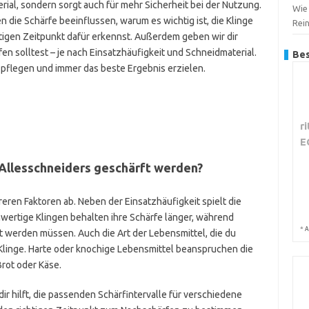
rial, sondern sorgt auch für mehr Sicherheit bei der Nutzung.
Wie 
en die Schärfe beeinflussen, warum es wichtig ist, die Klinge
Rei
htigen Zeitpunkt dafür erkennst. Außerdem geben wir dir
fen solltest – je nach Einsatzhäufigkeit und Schneidmaterial.
Bes
 pflegen und immer das beste Ergebnis erzielen.
r
E
s Allesschneiders geschärft werden?
reren Faktoren ab. Neben der Einsatzhäufigkeit spielt die
chwertige Klingen behalten ihre Schärfe länger, während
*
A
 werden müssen. Auch die Art der Lebensmittel, die du
 Klinge. Harte oder knochige Lebensmittel beanspruchen die
Brot oder Käse.
dir hilft, die passenden Schärfintervalle für verschiedene