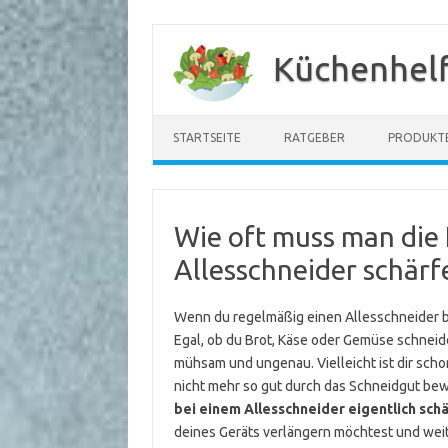
Zum
Inhalt
Küchenhelf
springen
STARTSEITE
RATGEBER
PRODUKT
Wie oft muss man die 
Allesschneider schärf
Wenn du regelmäßig einen Allesschneider ben
Egal, ob du Brot, Käse oder Gemüse schneide
mühsam und ungenau. Vielleicht ist dir schon
nicht mehr so gut durch das Schneidgut beweg
bei einem Allesschneider eigentlich sch
deines Geräts verlängern möchtest und weit