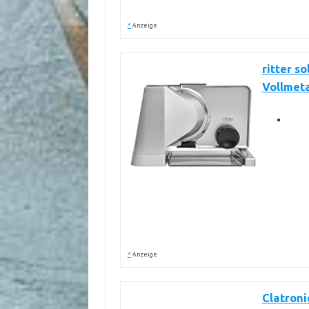
*
Anzeige
ritter s
Vollmeta
*
Anzeige
Clatron