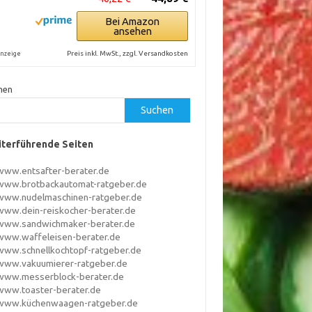
Bei Amazon
ansehen
Preis inkl. MwSt., zzgl. Versandkosten
nzeige
hen
Suchen
terführende Seiten
www.entsafter-berater.de
www.brotbackautomat-ratgeber.de
www.nudelmaschinen-ratgeber.de
www.dein-reiskocher-berater.de
www.sandwichmaker-berater.de
www.waffeleisen-berater.de
www.schnellkochtopf-ratgeber.de
www.vakuumierer-ratgeber.de
www.messerblock-berater.de
www.toaster-berater.de
www.küchenwaagen-ratgeber.de