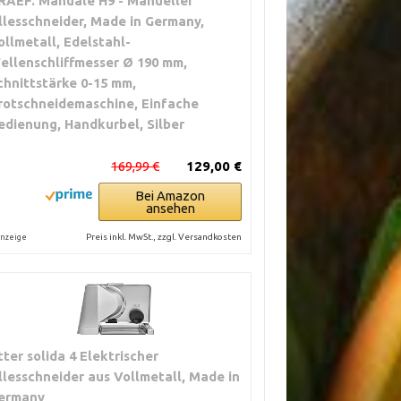
RAEF. Manuale H9 - Manueller
llesschneider, Made in Germany,
ollmetall, Edelstahl-
ellenschliffmesser Ø 190 mm,
chnittstärke 0-15 mm,
rotschneidemaschine, Einfache
edienung, Handkurbel, Silber
169,99 €
129,00 €
Bei Amazon
ansehen
Preis inkl. MwSt., zzgl. Versandkosten
nzeige
itter solida 4 Elektrischer
llesschneider aus Vollmetall, Made in
ermany