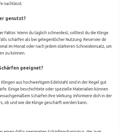
e nachlässt.
er genutzt?
r Faktor. Wenn du täglich schneidest, solltest du die Klinge
lls schärfen als bei gelegentlicher Nutzung. Reservier dir
inmal im Monat oder nach jedem stärkeren Schneideinsatz, um
en zu können.
 Schärfen geeignet?
n. Klingen aus hochwertigem Edelstahl sind in der Regel gut
rfe. Einige beschichtete oder spezielle Materialien können
unsachgemäßem Schärfen ihre Wirkung. Informiere dich in der
, ob und wie die Klinge geschärft werden kann.
der einen dafür geeigneten Schärfmechanismus, der zum