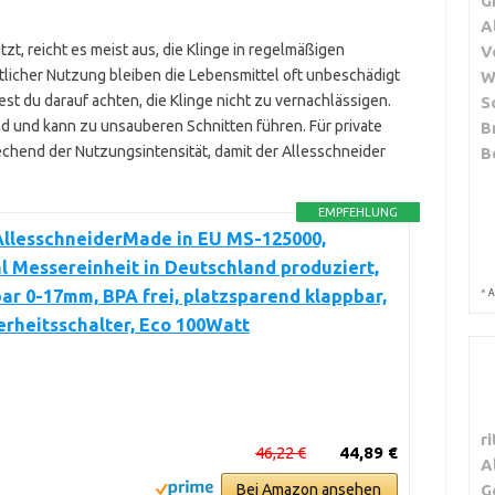
G
A
, reicht es meist aus, die Klinge in regelmäßigen
V
licher Nutzung bleiben die Lebensmittel oft unbeschädigt
W
est du darauf achten, die Klinge nicht zu vernachlässigen.
S
d und kann zu unsauberen Schnitten führen. Für private
B
echend der Nutzungsintensität, damit der Allesschneider
B
EMPFEHLUNG
AllesschneiderMade in EU MS-125000,
l Messereinheit in Deutschland produziert,
*
bar 0-17mm, BPA frei, platzsparend klappbar,
A
erheitsschalter, Eco 100Watt
r
46,22 €
44,89 €
A
G
Bei Amazon ansehen