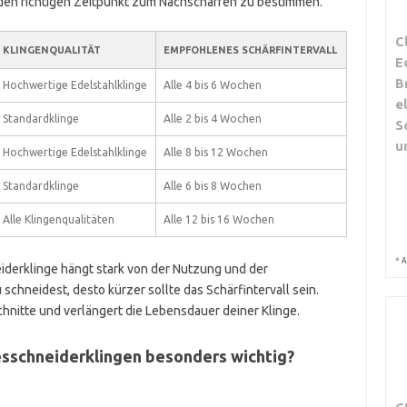
n richtigen Zeitpunkt zum Nachschärfen zu bestimmen.
C
KLINGENQUALITÄT
EMPFOHLENES SCHÄRFINTERVALL
E
B
Hochwertige Edelstahlklinge
Alle 4 bis 6 Wochen
e
Standardklinge
Alle 2 bis 4 Wochen
S
u
Hochwertige Edelstahlklinge
Alle 8 bis 12 Wochen
Standardklinge
Alle 6 bis 8 Wochen
Alle Klingenqualitäten
Alle 12 bis 16 Wochen
*
A
eiderklinge hängt stark von der Nutzung und der
 schneidest, desto kürzer sollte das Schärfintervall sein.
hnitte und verlängert die Lebensdauer deiner Klinge.
lesschneiderklingen besonders wichtig?