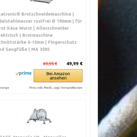
latronic® Brotschneidemaschine |
delstahlmesser rostfrei Ø 190mm | für
rot Käse Wurst | Allesschneider
lektrisch | Brotmaschine
chnittstärke 0-15mm | Fingerschutz
nd Saugfüße | MA 3585
69,95 €
49,99 €
Bei Amazon
ansehen
Preis inkl. MwSt., zzgl. Versandkosten
nzeige