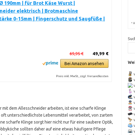
 Ø 190mm | für Brot Käse Wurst |
neider elektrisch | Brotmaschine
tärke 0-15mm | Fingerschutz und Saugfüße |
*
A
Suc
69,95 €
49,99 €
Wei
Bei Amazon ansehen
Preis inkl. MwSt., zzgl. Versandkosten
r mit dem Allesschneider arbeiten, ist eine scharfe Klinge
oft unterschiedlichste Lebensmittel verarbeitet, von zartem
e scharfe Klinge sorgt hier nicht nur für eine saubere Optik,
obbyköche sollten daher auf eine etwas häufigere Pflege