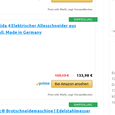
Preis inkl. MwSt., zzgl. Versandkosten
EMPFEHLUNG
olida 4 Elektrischer Allesschneider aus
*
A
ll, Made in Germany
E
159,19 €
133,98 €
1
Bei Amazon ansehen
D
1
Preis inkl. MwSt., zzgl. Versandkosten
k
1
EMPFEHLUNG
ic® Brotschneidemaschine | Edelstahlmesser