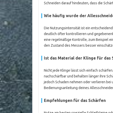
Schneiden darauf hindeuten, dass die Schärf
Wie häufig wurde der Allesschneid
Die Nutzungsintensität ist ein entscheidende
deutlich öfter kontrollieren und gegebenenfa
eine regelmäßige Kontrolle, zum Beispiel e
den Zustand des Messers besser einschätz
Ist das Material der Klinge für das
Nicht jede Klinge lässt sich einfach schärfe
nachschärfbar und behalten länger ihre Schä
jedoch Schaden nehmen oder verlieren bei 
Bedienungsanleitung deines Allesschneiders
Empfehlungen für das Schärfen
Nutze am besten spezielle Schleifsteine o