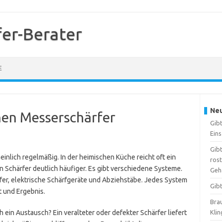
er-Berater
E
Neu
inen Messerschärfer
Gib
Ein
Gibt
inlich regelmäßig. In der heimischen Küche reicht oft ein
ros
ein Schärfer deutlich häufiger. Es gibt verschiedene Systeme.
Geh
er, elektrische Schärfgeräte und Abziehstäbe. Jedes System
Gib
t und Ergebnis.
Brau
 ein Austausch? Ein veralteter oder defekter Schärfer liefert
Kli