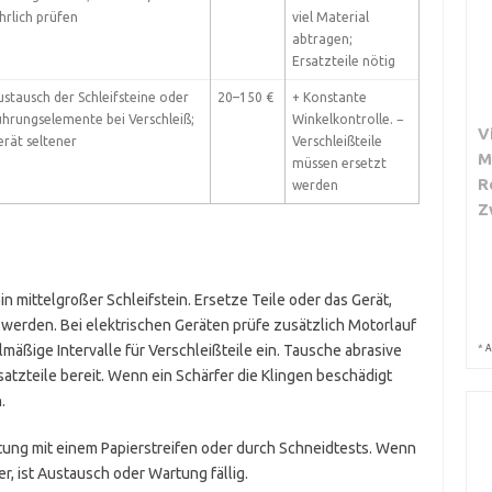
hrlich prüfen
viel Material
abtragen;
Ersatzteile nötig
ustausch der Schleifsteine oder
20–150 €
+ Konstante
ührungselemente bei Verschleiß;
Winkelkontrolle. −
V
erät seltener
Verschleißteile
M
müssen ersetzt
R
werden
Z
in mittelgroßer Schleifstein. Ersetze Teile oder das Gerät,
werden. Bei elektrischen Geräten prüfe zusätzlich Motorlauf
mäßige Intervalle für Verschleißteile ein. Tausche abrasive
*
A
tzteile bereit. Wenn ein Schärfer die Klingen beschädigt
.
tung mit einem Papierstreifen oder durch Schneidtests. Wenn
er, ist Austausch oder Wartung fällig.