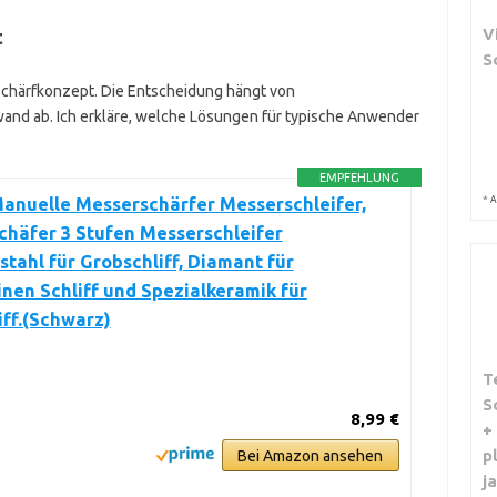
V
t
S
Schärfkonzept. Die Entscheidung hängt von
and ab. Ich erkläre, welche Lösungen für typische Anwender
EMPFEHLUNG
*
anuelle Messerschärfer Messerschleifer,
A
häfer 3 Stufen Messerschleifer
tahl für Grobschliff, Diamant für
inen Schliff und Spezialkeramik für
iff.(Schwarz)
T
S
8,99 €
+
p
Bei Amazon ansehen
j