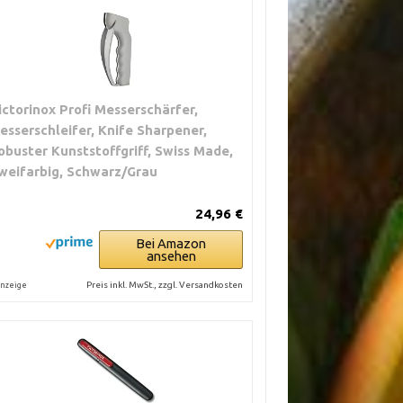
ictorinox Profi Messerschärfer,
esserschleifer, Knife Sharpener,
obuster Kunststoffgriff, Swiss Made,
weifarbig, Schwarz/Grau
24,96 €
Bei Amazon
ansehen
Preis inkl. MwSt., zzgl. Versandkosten
nzeige