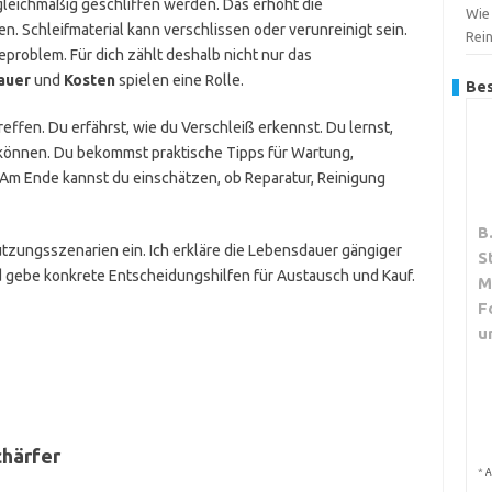
gleichmäßig geschliffen werden. Das erhöht die
Wie 
. Schleifmaterial kann verschlissen oder verunreinigt sein.
Rei
problem. Für dich zählt deshalb nicht nur das
auer
und
Kosten
spielen eine Rolle.
Bes
 treffen. Du erfährst, wie du Verschleiß erkennst. Du lernst,
 können. Du bekommst praktische Tipps für Wartung,
Am Ende kannst du einschätzen, ob Reparatur, Reinigung
B
utzungsszenarien ein. Ich erkläre die Lebensdauer gängiger
S
 gebe konkrete Entscheidungshilfen für Austausch und Kauf.
M
F
u
chärfer
*
A