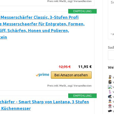
Preis inkl. MwSt., zzgl. Versandkosten
S
EMPFEHLUNG
Messerschärfer Classic, 3-Stufen Profi
 Messerschaerfer für Entgraten, Formen,
iff, Schärfen, Honen und Polieren,
*
A
tein
Suc
12,95 €
11,95 €
Wei
Bei Amazon ansehen
Preis inkl. MwSt., zzgl. Versandkosten
EMPFEHLUNG
härfer - Smart Sharp von Lantana, 3 Stufen
, Küchenmesser