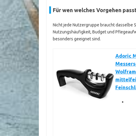
Für wen welches Vorgehen pass
Nicht jede Nutzergruppe braucht dasselbe 
Nutzungshäufigkeit, Budget und Pflegeaufw
besonders geeignet sind.
Adoric M
Messersc
Wolframs
mittelfe
Feinschl