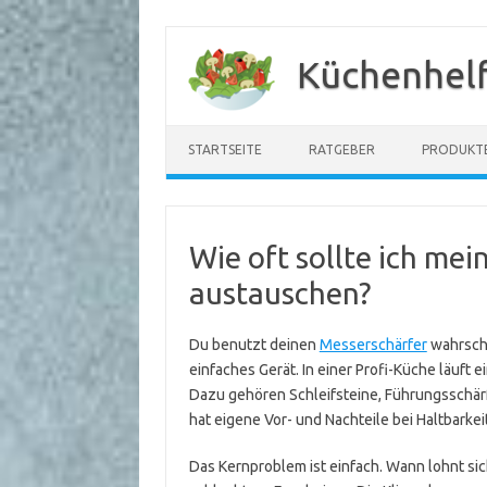
Zum
Inhalt
Küchenhelf
springen
STARTSEITE
RATGEBER
PRODUKT
Wie oft sollte ich me
austauschen?
Du benutzt deinen
Messerschärfer
wahrsche
einfaches Gerät. In einer Profi-Küche läuft 
Dazu gehören Schleifsteine, Führungsschärf
hat eigene Vor- und Nachteile bei Haltbarkei
Das Kernproblem ist einfach. Wann lohnt sich