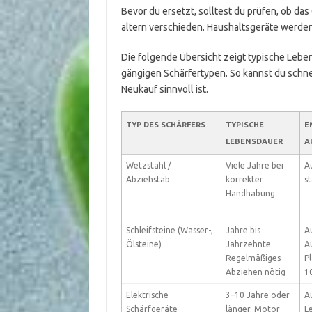
Bevor du ersetzt, solltest du prüfen, ob da
altern verschieden. Haushaltsgeräte werden
Die folgende Übersicht zeigt typische Lebe
gängigen Schärfertypen. So kannst du schnel
Neukauf sinnvoll ist.
TYP DES SCHÄRFERS
TYPISCHE
E
LEBENSDAUER
A
Wetzstahl /
Viele Jahre bei
A
Abziehstab
korrekter
s
Handhabung
Schleifsteine (Wasser-,
Jahre bis
A
Ölsteine)
Jahrzehnte.
A
Regelmäßiges
Pl
Abziehen nötig
1
Elektrische
3–10 Jahre oder
A
Schärfgeräte
länger. Motor
L