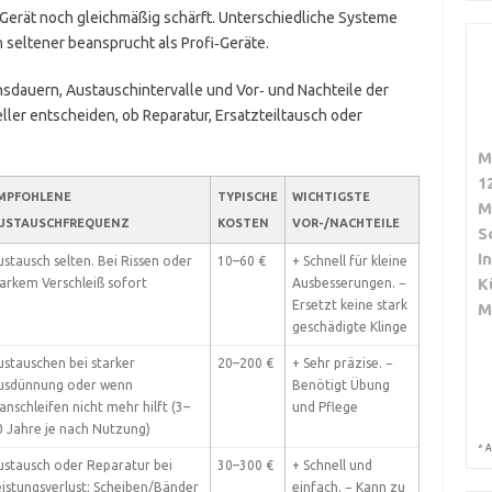
s Gerät noch gleichmäßig schärft. Unterschiedliche Systeme
 seltener beansprucht als Profi‑Geräte.
nsdauern, Austauschintervalle und Vor‑ und Nachteile der
ler entscheiden, ob Reparatur, Ersatzteiltausch oder
M
1
MPFOHLENE
TYPISCHE
WICHTIGSTE
M
USTAUSCHFREQUENZ
KOSTEN
VOR-/NACHTEILE
S
I
ustausch selten. Bei Rissen oder
10–60 €
+ Schnell für kleine
K
tarkem Verschleiß sofort
Ausbesserungen. −
Ersetzt keine stark
M
geschädigte Klinge
ustauschen bei starker
20–200 €
+ Sehr präzise. −
usdünnung oder wenn
Benötigt Übung
anschleifen nicht mehr hilft (3–
und Pflege
0 Jahre je nach Nutzung)
*
A
ustausch oder Reparatur bei
30–300 €
+ Schnell und
eistungsverlust; Scheiben/Bänder
einfach. − Kann zu