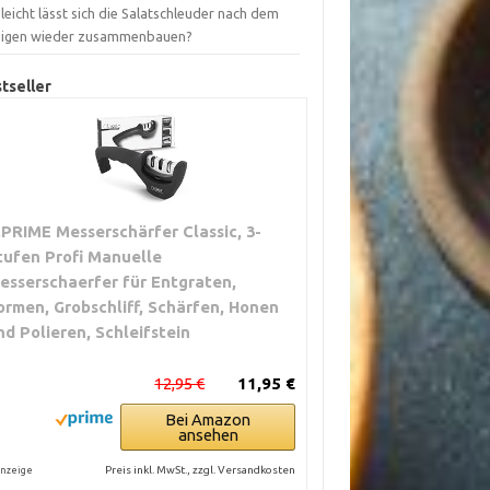
leicht lässt sich die Salatschleuder nach dem
nigen wieder zusammenbauen?
tseller
.PRIME Messerschärfer Classic, 3-
tufen Profi Manuelle
esserschaerfer für Entgraten,
ormen, Grobschliff, Schärfen, Honen
nd Polieren, Schleifstein
12,95 €
11,95 €
Bei Amazon
ansehen
Preis inkl. MwSt., zzgl. Versandkosten
nzeige