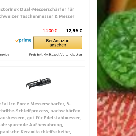
ictorinox Dual-Messerschärfer für
chweizer Taschenmesser & Messer
14,00 €
12,99 €
Bei Amazon
ansehen
Preis inkl. MwSt., zzgl. Versandkosten
nzeige
efal Ice Force Messerschärfer, 3-
chritte-Schleifprozess, nachschärfen
 ausbessern, gut für Edelstahlmesser,
latzsparende Aufbewahrung,
apanische Keramikschleifscheibe,