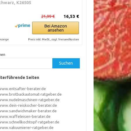
chwarz, K26505
21,99 €
16,53 €
Bei Amazon
ansehen
Preis inkl. MwSt., zzgl. Versandkosten
nzeige
hen
Suchen
terführende Seiten
www.entsafter-berater.de
www.brotbackautomat-ratgeber.de
www.nudelmaschinen-ratgeber.de
www.dein-reiskocher-berater.de
www.sandwichmaker-berater.de
www.waffeleisen-berater.de
www.schnellkochtopf-ratgeber.de
www.vakuumierer-ratgeber.de