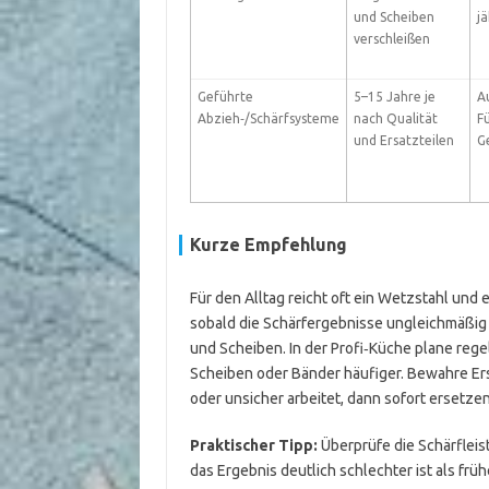
und Scheiben
jä
verschleißen
Geführte
5–15 Jahre je
A
Abzieh‑/Schärfsysteme
nach Qualität
F
und Ersatzteilen
G
Kurze Empfehlung
Für den Alltag reicht oft ein Wetzstahl und e
sobald die Schärfergebnisse ungleichmäßig 
und Scheiben. In der Profi‑Küche plane regel
Scheiben oder Bänder häufiger. Bewahre Ersa
oder unsicher arbeitet, dann sofort ersetzen
Praktischer Tipp:
Überprüfe die Schärfleis
das Ergebnis deutlich schlechter ist als früh