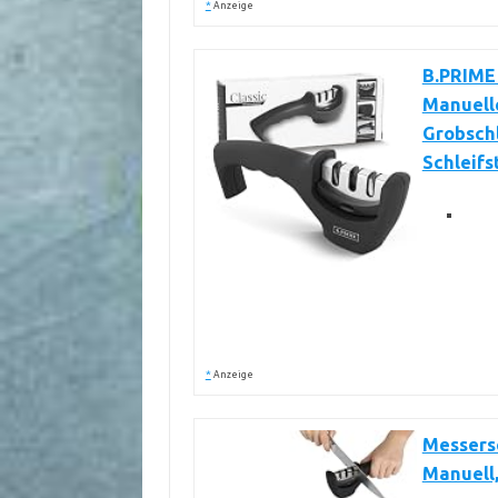
*
Anzeige
B.PRIME 
Manuelle
Grobschl
Schleifs
*
Anzeige
Messersc
Manuell