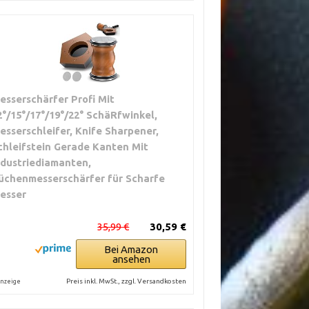
esserschärfer Profi Mit
2°/15°/17°/19°/22° SchäRfwinkel,
esserschleifer, Knife Sharpener,
chleifstein Gerade Kanten Mit
ndustriediamanten,
üchenmesserschärfer für Scharfe
esser
35,99 €
30,59 €
Bei Amazon
ansehen
Preis inkl. MwSt., zzgl. Versandkosten
nzeige