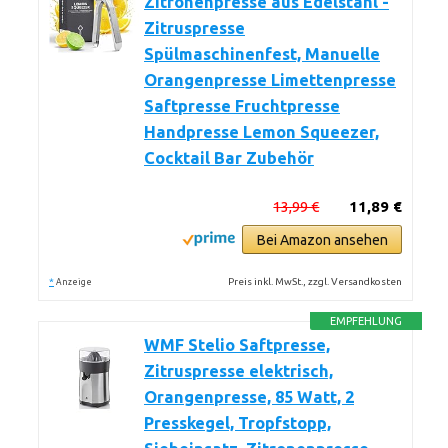
Zitronenpresse aus Edelstahl -
Zitruspresse
Spülmaschinenfest, Manuelle
Orangenpresse Limettenpresse
Saftpresse Fruchtpresse
Handpresse Lemon Squeezer,
Cocktail Bar Zubehör
13,99 €
11,89 €
Bei Amazon ansehen
*
Preis inkl. MwSt., zzgl. Versandkosten
Anzeige
EMPFEHLUNG
WMF Stelio Saftpresse,
Zitruspresse elektrisch,
Orangenpresse, 85 Watt, 2
Presskegel, Tropfstopp,