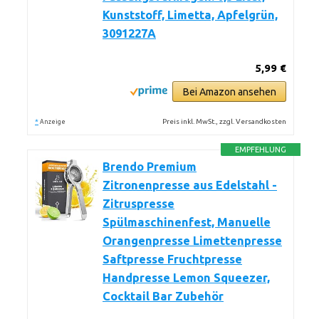
Kunststoff, Limetta, Apfelgrün,
3091227A
5,99 €
Bei Amazon ansehen
*
Preis inkl. MwSt., zzgl. Versandkosten
Anzeige
EMPFEHLUNG
Brendo Premium
Zitronenpresse aus Edelstahl -
Zitruspresse
Spülmaschinenfest, Manuelle
Orangenpresse Limettenpresse
Saftpresse Fruchtpresse
Handpresse Lemon Squeezer,
Cocktail Bar Zubehör