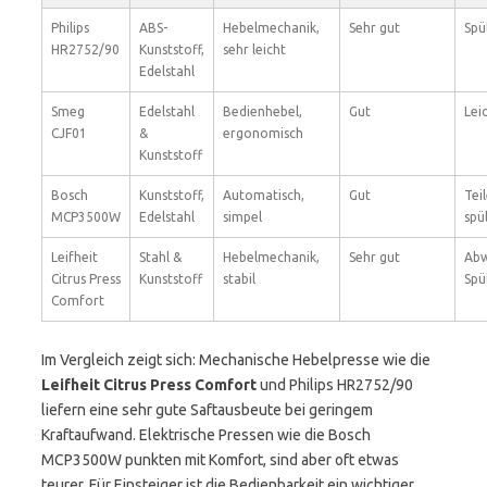
Philips
ABS-
Hebelmechanik,
Sehr gut
Spü
HR2752/90
Kunststoff,
sehr leicht
Edelstahl
Smeg
Edelstahl
Bedienhebel,
Gut
Lei
CJF01
&
ergonomisch
Kunststoff
Bosch
Kunststoff,
Automatisch,
Gut
Tei
MCP3500W
Edelstahl
simpel
spü
Leifheit
Stahl &
Hebelmechanik,
Sehr gut
Abw
Citrus Press
Kunststoff
stabil
Spü
Comfort
Im Vergleich zeigt sich: Mechanische Hebelpresse wie die
Leifheit Citrus Press Comfort
und Philips HR2752/90
liefern eine sehr gute Saftausbeute bei geringem
Kraftaufwand. Elektrische Pressen wie die Bosch
MCP3500W punkten mit Komfort, sind aber oft etwas
teurer. Für Einsteiger ist die Bedienbarkeit ein wichtiger