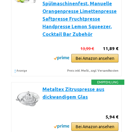
Spülmaschinenfest, Manuelle
Orangenpresse Limettenpresse
Saftpresse Fruchtpresse
Handpresse Lemon Squeezer,
Cocktail Bar Zubehör
13,99 €
11,89 €
Bei Amazon ansehen
*
Preis inkl. MwSt., zzgl. Versandkosten
Anzeige
EMPFEHLUNG
Metaltex Zitruspresse aus
dickwandigem Glas
5,94 €
Bei Amazon ansehen