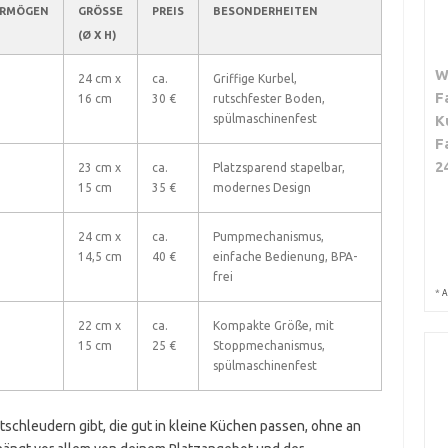
ERMÖGEN
GRÖSSE (
PREIS
BESONDERHEITEN
Ø X H)
W
24 cm x
ca.
Griffige Kurbel,
F
16 cm
30 €
rutschfester Boden,
spülmaschinenfest
K
F
2
23 cm x
ca.
Platzsparend stapelbar,
15 cm
35 €
modernes Design
24 cm x
ca.
Pumpmechanismus,
14,5 cm
40 €
einfache Bedienung, BPA-
frei
*
A
22 cm x
ca.
Kompakte Größe, mit
15 cm
25 €
Stoppmechanismus,
spülmaschinenfest
schleudern gibt, die gut in kleine Küchen passen, ohne an