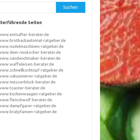
Suchen
terführende Seiten
www.entsafter-berater.de
www.brotbackautomat-ratgeber.de
www.nudelmaschinen-ratgeber.de
www.dein-reiskocher-berater.de
www.sandwichmaker-berater.de
www.waffeleisen-berater.de
www.schnellkochtopf-ratgeber.de
www.vakuumierer-ratgeber.de
www.messerblock-berater.de
www.toaster-berater.de
www.küchenwaagen-ratgeber.de
www.fleischwolf-berater.de
www.dampfgarer-ratgeber.de
www.bratpfannen-ratgeber.de