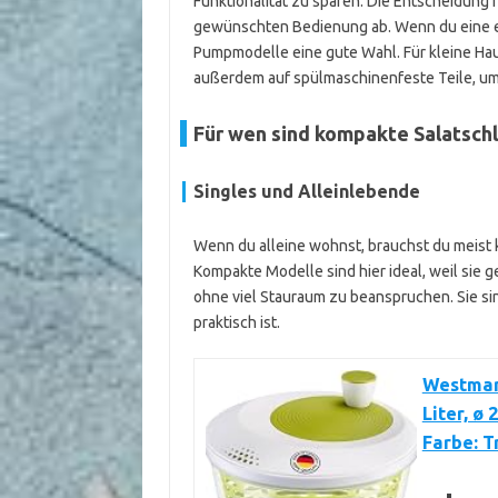
Funktionalität zu sparen. Die Entscheidung
gewünschten Bedienung ab. Wenn du eine ei
Pumpmodelle eine gute Wahl. Für kleine Hau
außerdem auf spülmaschinenfeste Teile, um 
Für wen sind kompakte Salatschl
Singles und Alleinlebende
Wenn du alleine wohnst, brauchst du meist 
Kompakte Modelle sind hier ideal, weil sie g
ohne viel Stauraum zu beanspruchen. Sie sin
praktisch ist.
Westmar
Liter, ø 
Farbe: 