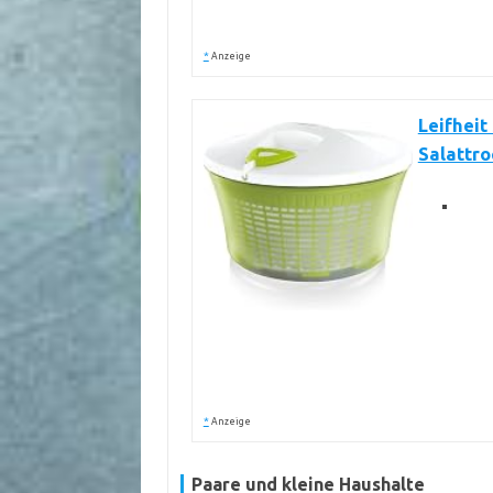
*
Anzeige
Leifheit
Salattr
*
Anzeige
Paare und kleine Haushalte