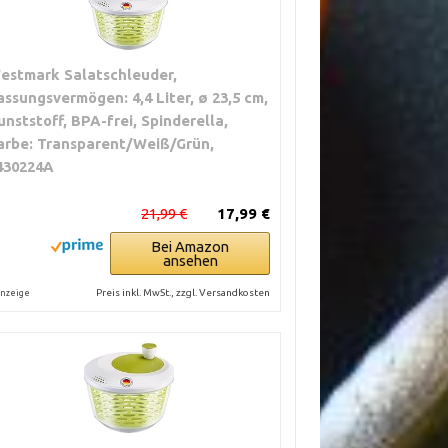
estmark Salatschleuder,
assungsvermögen: 4,4 Liter, ø 23,5 cm,
unststoff, BPA-frei, Spinderella,
arbe: Transparent/Weiß/Grün,
430224A
21,99 €
17,99 €
Bei Amazon
ansehen
Preis inkl. MwSt., zzgl. Versandkosten
nzeige