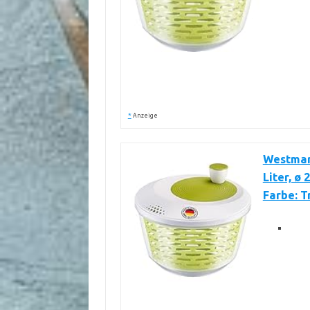
*
Anzeige
Westmar
Liter, ø 
Farbe: 