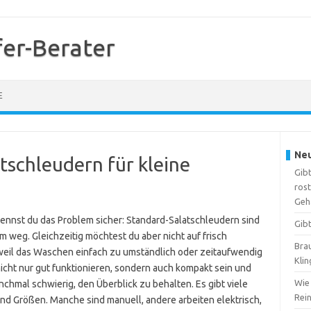
er-Berater
E
Neu
tschleudern für kleine
Gibt
ros
Geh
kennst du das Problem sicher: Standard-Salatschleudern sind
Gib
 weg. Gleichzeitig möchtest du aber nicht auf frisch
Brau
weil das Waschen einfach zu umständlich oder zeitaufwendig
Kli
nicht nur gut funktionieren, sondern auch kompakt sein und
Wie 
anchmal schwierig, den Überblick zu behalten. Es gibt viele
Rei
nd Größen. Manche sind manuell, andere arbeiten elektrisch,