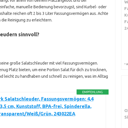
 hängt vor allem von deinem Platzangebot und der
W
nfache, manuelle Bedienung bevorzugst, sind Kurbel- oder
F
shalte reichen oft 2 bis 3 Liter Fassungsvermögen aus. Achte
K
die Reinigung zu erleichtern.
F
2
eudern sinnvoll?
keine große Salatschleuder mit viel Fassungsvermögen.
*
A
enug Platz bieten, um eine Portion Salat für dich zu trocknen,
d leicht zu handhaben und schnell zu reinigen, was im Alltag
EMPFEHLUNG
k Salatschleuder, Fassungsvermögen: 4,4
23,5 cm, Kunststoff, BPA-frei, Spinderella,
O
Transparent/Weiß/Grün, 243022EA
S