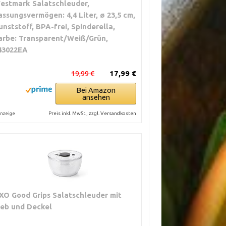
estmark Salatschleuder,
assungsvermögen: 4,4 Liter, ø 23,5 cm,
unststoff, BPA-frei, Spinderella,
arbe: Transparent/Weiß/Grün,
43022EA
19,99 €
17,99 €
Bei Amazon
ansehen
Preis inkl. MwSt., zzgl. Versandkosten
nzeige
XO Good Grips Salatschleuder mit
ieb und Deckel