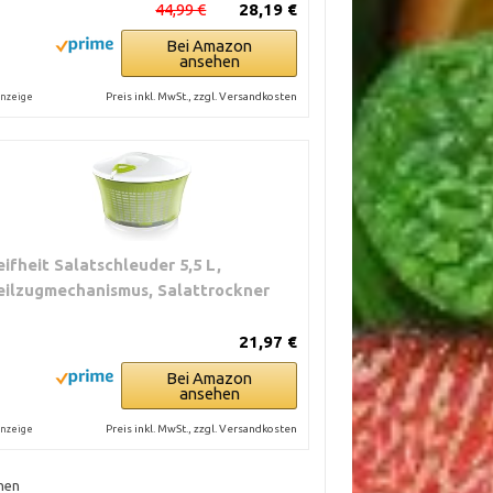
44,99 €
28,19 €
Bei Amazon
ansehen
Preis inkl. MwSt., zzgl. Versandkosten
nzeige
eifheit Salatschleuder 5,5 L,
eilzugmechanismus, Salattrockner
21,97 €
Bei Amazon
ansehen
Preis inkl. MwSt., zzgl. Versandkosten
nzeige
hen