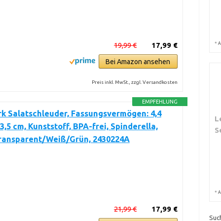
*
19,99 €
17,99 €
A
Bei Amazon ansehen
Preis inkl. MwSt., zzgl. Versandkosten
EMPFEHLUNG
k Salatschleuder, Fassungsvermögen: 4,4
L
23,5 cm, Kunststoff, BPA-frei, Spinderella,
S
Transparent/Weiß/Grün, 2430224A
*
A
21,99 €
17,99 €
Suc