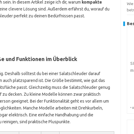
sein. In diesem Artikel zeige ich dir, warum
kompakte
Wie 
eine clevere Lösung sind. Außerdem erfährst du, worauf du
bet
chleuder perfekt zu deinen Bedürfnissen passt.
Bes
e und Funktionen im Überblick
S
m
ig. Deshalb solltest du bei einer Salatschleuder darauf
rn auch platzsparend ist. Die Größe bestimmt, wie gut das
itsfläche passt. Gleichzeitig muss die Salatschleuder genug
 zu decken. Zu kleine Modelle können zwar praktisch
Person geeignet. Bei der Funktionalität geht es vor allem um
glichkeiten. Manche Modelle arbeiten mit Drehkurbeln,
*
A
ar elektrisch. Eine einfache Handhabung und die
u reinigen, sind praktische Pluspunkte.