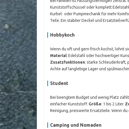
Bei Familien ist Fassungsvermögen zentral
Kunststoffschüssel oder komplett Edelstah
Kurbel- oder Pumpmechanik für mehr Komfor
Teile. Ein stabiler Deckel und Ersatzteilverfü
Hobbykoch
Wenn du oft und gern frisch kochst, lohnt 
Material
: Edelstahl oder hochwertiger Kuns
Zusatzfunktionen
: starke Schleuderkraft,
Achte auf langlebige Lager und spülmasch
Student
Bei beengtem Budget und wenig Platz zählt
einfacher Kunststoff.
Größe
: 1 bis 2 Liter.
Z
Reinigung, preiswerte Ersatzteile. Wenn du 
Camping und Nomaden