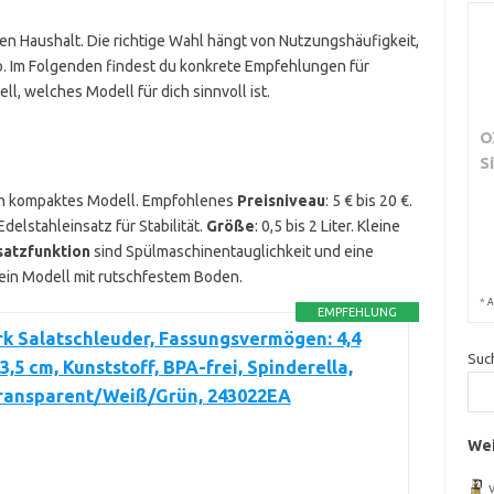
den Haushalt. Die richtige Wahl hängt von Nutzungshäufigkeit,
b. Im Folgenden findest du konkrete Empfehlungen für
ll, welches Modell für dich sinnvoll ist.
O
S
ein kompaktes Modell. Empfohlenes
Preisniveau
: 5 € bis 20 €.
Edelstahleinsatz für Stabilität.
Größe
: 0,5 bis 2 Liter. Kleine
satzfunktion
sind Spülmaschinentauglichkeit und eine
 ein Modell mit rutschfestem Boden.
*
A
EMPFEHLUNG
k Salatschleuder, Fassungsvermögen: 4,4
Suc
23,5 cm, Kunststoff, BPA-frei, Spinderella,
Transparent/Weiß/Grün, 243022EA
Wei