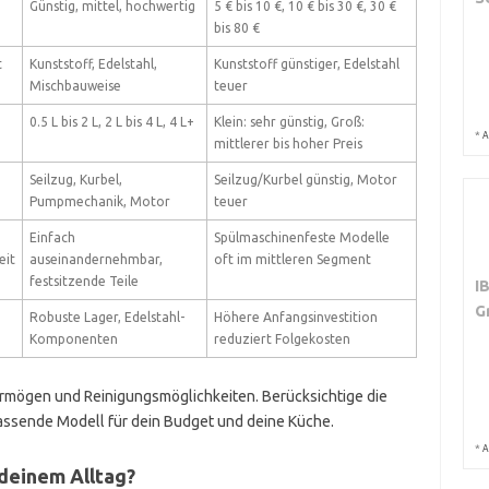
Günstig, mittel, hochwertig
5 € bis 10 €, 10 € bis 30 €, 30 €
bis 80 €
t
Kunststoff, Edelstahl,
Kunststoff günstiger, Edelstahl
Mischbauweise
teuer
0.5 L bis 2 L, 2 L bis 4 L, 4 L+
Klein: sehr günstig, Groß:
*
A
mittlerer bis hoher Preis
Seilzug, Kurbel,
Seilzug/Kurbel günstig, Motor
Pumpmechanik, Motor
teuer
Einfach
Spülmaschinenfeste Modelle
eit
auseinandernehmbar,
oft im mittleren Segment
festsitzende Teile
I
G
Robuste Lager, Edelstahl-
Höhere Anfangsinvestition
Komponenten
reduziert Folgekosten
ermögen und Reinigungsmöglichkeiten. Berücksichtige die
passende Modell für dein Budget und deine Küche.
*
A
deinem Alltag?