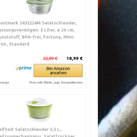
estmark 2432224M Salatschleuder,
assungsvermögen: 5 Liter, ø 26 cm,
unststoff, BPA-frei, Fortuna, Mint-
rün, Standard
22,99 €
18,99 €
Bei Amazon
ansehen
Preis inkl. MwSt., zzgl. Versandkosten
nzeige
eifheit Salatschleuder 5,5 L,
eilzugmechanismus, Salattrockner