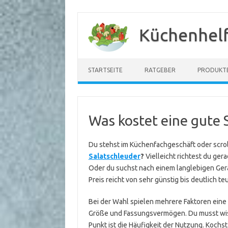
Zum
Inhalt
Küchenhelf
springen
STARTSEITE
RATGEBER
PRODUKT
Was kostet eine gute 
Du stehst im Küchenfachgeschäft oder scroll
Salatschleuder
?
Vielleicht richtest du gera
Oder du suchst nach einem langlebigen Gerä
Preis reicht von sehr günstig bis deutlich te
Bei der Wahl spielen mehrere Faktoren eine R
Größe und Fassungsvermögen. Du musst wissen
Punkt ist die Häufigkeit der Nutzung. Kochst