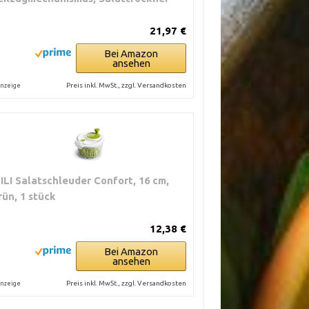
21,97 €
Bei Amazon
ansehen
Preis inkl. MwSt., zzgl. Versandkosten
nzeige
BILI Salatschleuder Confort, 16 cm,
rün, 1 stück
12,38 €
Bei Amazon
ansehen
Preis inkl. MwSt., zzgl. Versandkosten
nzeige