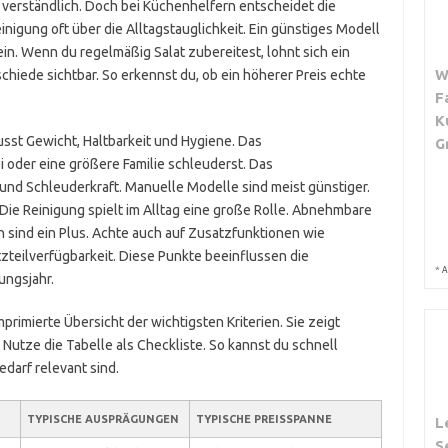
t verständlich. Doch bei Küchenhelfern entscheidet die
nigung oft über die Alltagstauglichkeit. Ein günstiges Modell
n. Wenn du regelmäßig Salat zubereitest, lohnt sich ein
W
hiede sichtbar. So erkennst du, ob ein höherer Preis echte
F
K
lusst Gewicht, Haltbarkeit und Hygiene. Das
G
oder eine größere Familie schleuderst. Das
und Schleuderkraft. Manuelle Modelle sind meist günstiger.
 Die Reinigung spielt im Alltag eine große Rolle. Abnehmbare
sind ein Plus. Achte auch auf Zusatzfunktionen wie
teilverfügbarkeit. Diese Punkte beeinflussen die
*
A
ungsjahr.
primierte Übersicht der wichtigsten Kriterien. Sie zeigt
 Nutze die Tabelle als Checkliste. So kannst du schnell
darf relevant sind.
TYPISCHE AUSPRÄGUNGEN
TYPISCHE PREISSPANNE
L
S