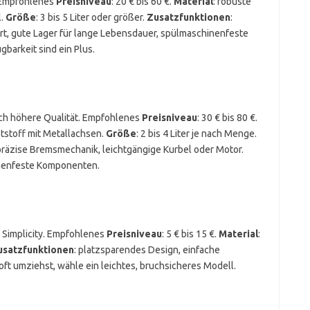
. Empfohlenes
Preisniveau
: 20 € bis 60 €.
Material
: robuste
l.
Größe
: 3 bis 5 Liter oder größer.
Zusatzfunktionen
:
t, gute Lager für lange Lebensdauer, spülmaschinenfeste
gbarkeit sind ein Plus.
sich höhere Qualität. Empfohlenes
Preisniveau
: 30 € bis 80 €.
tstoff mit Metallachsen.
Größe
: 2 bis 4 Liter je nach Menge.
 präzise Bremsmechanik, leichtgängige Kurbel oder Motor.
inenfeste Komponenten.
 Simplicity. Empfohlenes
Preisniveau
: 5 € bis 15 €.
Material
:
usatzfunktionen
: platzsparendes Design, einfache
oft umziehst, wähle ein leichtes, bruchsicheres Modell.