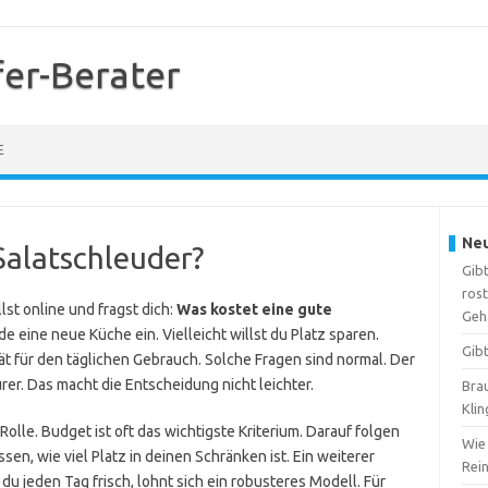
er-Berater
E
Neu
Salatschleuder?
Gibt
ros
st online und fragst dich:
Was kostet eine gute
Geh
de eine neue Küche ein. Vielleicht willst du Platz sparen.
Gib
t für den täglichen Gebrauch. Solche Fragen sind normal. Der
urer. Das macht die Entscheidung nicht leichter.
Brau
Kli
olle. Budget ist oft das wichtigste Kriterium. Darauf folgen
Wie 
, wie viel Platz in deinen Schränken ist. Ein weiterer
Rei
 du jeden Tag frisch, lohnt sich ein robusteres Modell. Für