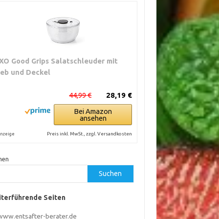
XO Good Grips Salatschleuder mit
ieb und Deckel
44,99 €
28,19 €
Bei Amazon
ansehen
Preis inkl. MwSt., zzgl. Versandkosten
nzeige
hen
Suchen
terführende Seiten
www.entsafter-berater.de