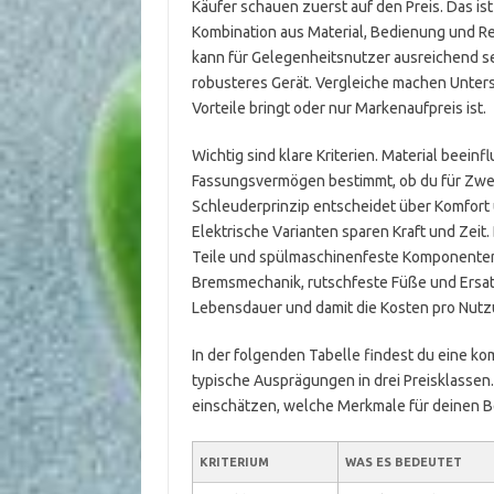
Käufer schauen zuerst auf den Preis. Das is
Kombination aus Material, Bedienung und Rei
kann für Gelegenheitsnutzer ausreichend sei
robusteres Gerät. Vergleiche machen Untersc
Vorteile bringt oder nur Markenaufpreis ist.
Wichtig sind klare Kriterien. Material beeinf
Fassungsvermögen bestimmt, ob du für Zwei 
Schleuderprinzip entscheidet über Komfort 
Elektrische Varianten sparen Kraft und Zeit.
Teile und spülmaschinenfeste Komponenten 
Bremsmechanik, rutschfeste Füße und Ersatz
Lebensdauer und damit die Kosten pro Nutz
In der folgenden Tabelle findest du eine kom
typische Ausprägungen in drei Preisklassen.
einschätzen, welche Merkmale für deinen Be
KRITERIUM
WAS ES BEDEUTET