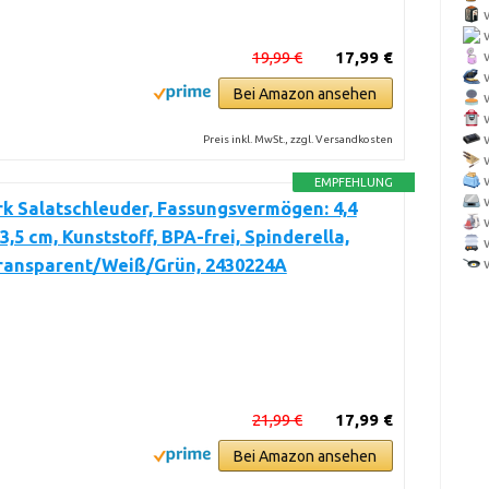
19,99 €
17,99 €
Bei Amazon ansehen
Preis inkl. MwSt., zzgl. Versandkosten
EMPFEHLUNG
k Salatschleuder, Fassungsvermögen: 4,4
23,5 cm, Kunststoff, BPA-frei, Spinderella,
Transparent/Weiß/Grün, 2430224A
21,99 €
17,99 €
Bei Amazon ansehen