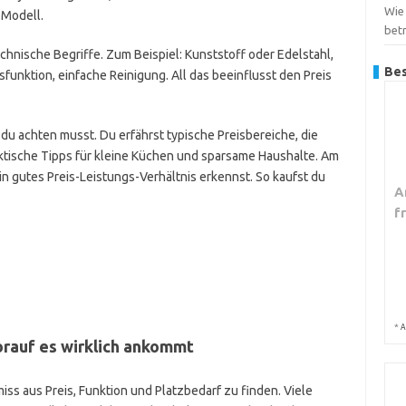
Wie 
 Modell.
bet
hnische Begriffe. Zum Beispiel: Kunststoff oder Edelstahl,
Bes
unktion, einfache Reinigung. All das beeinflusst den Preis
f du achten musst. Du erfährst typische Preisbereiche, die
tische Tipps für kleine Küchen und sparsame Haushalte. Am
in gutes Preis-Leistungs-Verhältnis erkennst. So kaufst du
A
f
*
A
orauf es wirklich ankommt
iss aus Preis, Funktion und Platzbedarf zu finden. Viele