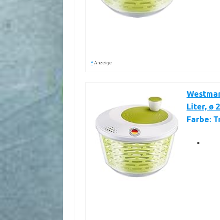
*
Anzeige
Westmar
Liter, ø 
Farbe: 