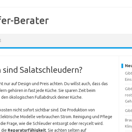
er-Berater
E
Neu
 sind Salatschleudern?
Gib
Ein
t nur auf Design und Preis achten. Du willst auch, dass das
Gibt
dern gehören in fast jede Küche. Sie sparen Zeit beim
ros
h den ökologischen Fußabdruck deiner Küche.
Geh
osten nicht sofort sichtbar sind. Die Produktion von
Gib
 Elektrische Modelle verbrauchen Strom. Reinigung und Pflege
Brau
die Frage, wie die Schleuder entsorgt oder recycelt wird.
Kli
 die
Reparaturfähigkeit
. Sie achten selten auf