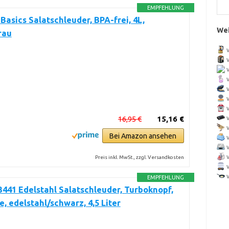
EMPFEHLUNG
asics Salatschleuder, BPA-frei, 4L,
Wei
rau
16,95 €
15,16 €
Bei Amazon ansehen
Preis inkl. MwSt., zzgl. Versandkosten
EMPFEHLUNG
441 Edelstahl Salatschleuder, Turboknopf,
e, edelstahl/schwarz, 4,5 Liter