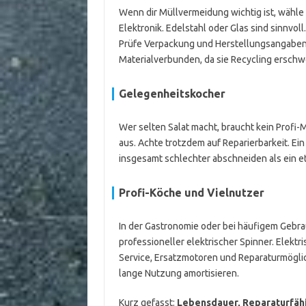
Wenn dir Müllvermeidung wichtig ist, wähle 
Elektronik. Edelstahl oder Glas sind sinnvol
Prüfe Verpackung und Herstellungsangabe
Materialverbunden, da sie Recycling erschw
Gelegenheitskocher
Wer selten Salat macht, braucht kein Profi-M
aus. Achte trotzdem auf Reparierbarkeit. Ein
insgesamt schlechter abschneiden als ein e
Profi-Köche und Vielnutzer
In der Gastronomie oder bei häufigem Gebrau
professioneller elektrischer Spinner. Elekt
Service, Ersatzmotoren und Reparaturmögli
lange Nutzung amortisieren.
Kurz gefasst:
Lebensdauer, Reparaturfähi