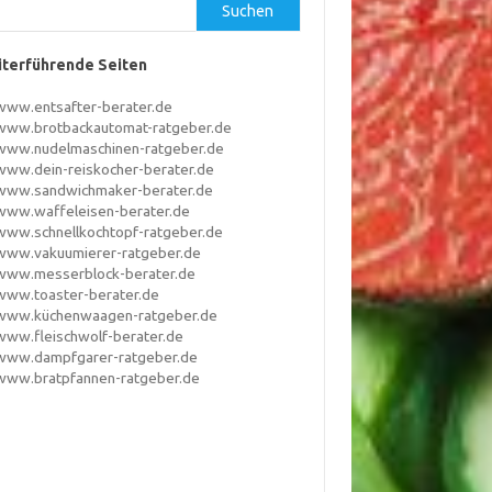
Suchen
terführende Seiten
www.entsafter-berater.de
www.brotbackautomat-ratgeber.de
www.nudelmaschinen-ratgeber.de
www.dein-reiskocher-berater.de
www.sandwichmaker-berater.de
www.waffeleisen-berater.de
www.schnellkochtopf-ratgeber.de
www.vakuumierer-ratgeber.de
www.messerblock-berater.de
www.toaster-berater.de
www.küchenwaagen-ratgeber.de
www.fleischwolf-berater.de
www.dampfgarer-ratgeber.de
www.bratpfannen-ratgeber.de