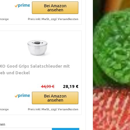
Bei Amazon
ansehen
Preis inkl. MwSt., zzgl. Versandkosten
nzeige
XO Good Grips Salatschleuder mit
ieb und Deckel
44,99 €
28,19 €
Bei Amazon
ansehen
Preis inkl. MwSt., zzgl. Versandkosten
nzeige
hen