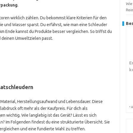
Wie 
rpackung
.
Rei
oren wirklich zählen. Du bekommst klare Kriterien für den
Bes
ie und Wasser sparst. Du erfährst, wie man eine Schleuder
Am Ende kannst du Produkte besser vergleichen. So triffst du
d deinen Umweltzielen passt.
E
k
latschleudern
n Material, Herstellungsaufwand und Lebensdauer. Diese
*
A
bdruck oft mehr als der Kaufpreis. Für dich als
wichtig. Wie langlebig ist das Gerät? Lässt es sich
ln? Im Folgenden findest du eine strukturierte Übersicht. Sie
vergleichen und eine fundierte Wahl zu treffen.