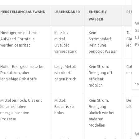
HERSTELLUNGSAUFWAND
LEBENSDAUER
ENERGIE /
REPAR
WASSER
W
S
Niedriger bis mittlerer
Kurz bis
Kein
Teile m
L
Aufwand. Formteile
mittel.
Strombedarf.
Gängige
F
werden gespritzt
Qualität
Reinigung
jedoch
variiert stark
benötigt Wasser
Hoher Energieeinsatz bei
Lang. Metall
Kein Strom.
Gut. Me
Produktion, aber
ist robust
Reinigung oft
und re
langlebige Rohstoffe
gegen Bruch
effizient
*
A
möglich
Mittel bis hoch. Glas und
Mittel.
Kein Strom.
Deckel
Keramik haben
Bruchrisiko
Reinigung
oft au
energieintensive
höher
ähnlich wie bei
Prozesse
anderen
Modellen
W