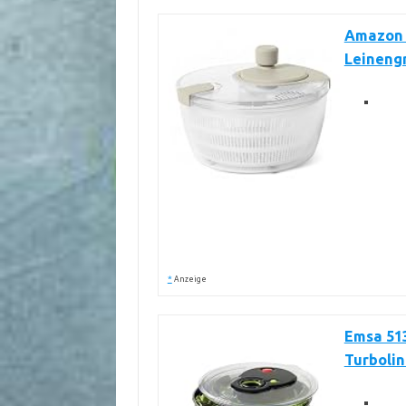
Amazon B
Leineng
*
Anzeige
Emsa 513
Turbolin