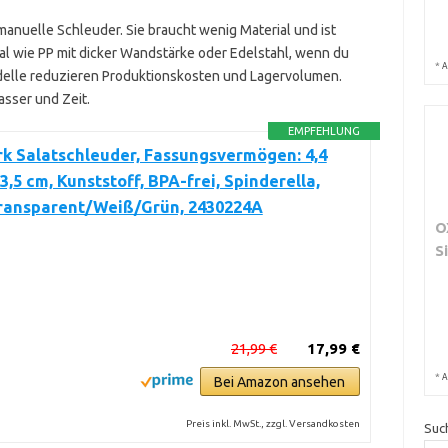
manuelle Schleuder. Sie braucht wenig Material und ist
al wie PP mit dicker Wandstärke oder Edelstahl, wenn du
*
A
odelle reduzieren Produktionskosten und Lagervolumen.
asser und Zeit.
EMPFEHLUNG
k Salatschleuder, Fassungsvermögen: 4,4
23,5 cm, Kunststoff, BPA-frei, Spinderella,
Transparent/Weiß/Grün, 2430224A
O
S
21,99 €
17,99 €
*
A
Bei Amazon ansehen
Preis inkl. MwSt., zzgl. Versandkosten
Suc