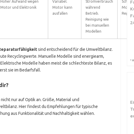
Hoher Aufwand wegen
Variabel.
Stromverbrauch
Schlech
F
Motor und Elektronik
Motor kann
während
Motor 
K
ausfallen
Betrieb.
Repara
F
Reinigung wie
2
bei manuellen
Modellen
Reparaturfähigkeit
sind entscheidend für die Umweltbilanz.
gute Recyclingwerte. Manuelle Modelle sind energiearm,
*
A
. Elektrische Modelle haben meist die schlechteste Bilanz, es
rst sie im Bedarfsfall.
dir?
nicht nur auf Optik an. Größe, Material und
E
ltbilanz. Hier findest du Empfehlungen für typische
T
chung aus Funktionalität und Nachhaltigkeit wählen.
e