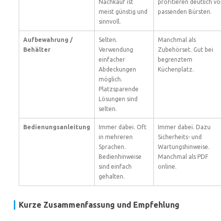
Nachkauf ist
profitieren deutlich v
meist günstig und
passenden Bürsten.
sinnvoll.
Aufbewahrung /
Selten.
Manchmal als
Behälter
Verwendung
Zubehörset. Gut bei
einfacher
begrenztem
Abdeckungen
Küchenplatz.
möglich.
Platzsparende
Lösungen sind
selten.
Bedienungsanleitung
Immer dabei. Oft
Immer dabei. Dazu
in mehreren
Sicherheits- und
Sprachen.
Wartungshinweise.
Bedienhinweise
Manchmal als PDF
sind einfach
online.
gehalten.
Kurze Zusammenfassung und Empfehlung