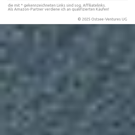
die mit * gekennzeichneten Links sind sog. Affiliatelinks.
Als Amazon-Partner verdiene ich an qualifizierten Käufen!
© 2025 Ostsee-Ventures UG