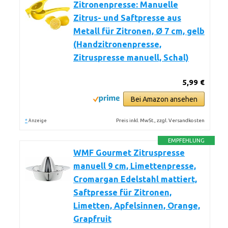
Zitronenpresse: Manuelle
Zitrus- und Saftpresse aus
Metall für Zitronen, Ø 7 cm, gelb
(Handzitronenpresse,
Zitruspresse manuell, Schal)
5,99 €
Bei Amazon ansehen
*
Preis inkl. MwSt., zzgl. Versandkosten
Anzeige
EMPFEHLUNG
WMF Gourmet Zitruspresse
manuell 9 cm, Limettenpresse,
Cromargan Edelstahl mattiert,
Saftpresse für Zitronen,
Limetten, Apfelsinnen, Orange,
Grapfruit