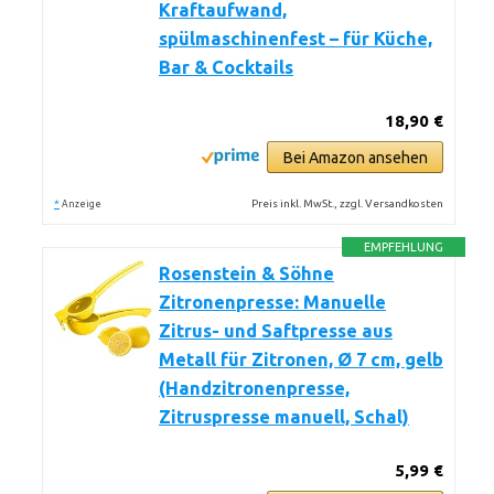
Kraftaufwand,
spülmaschinenfest – für Küche,
Bar & Cocktails
18,90 €
Bei Amazon ansehen
*
Preis inkl. MwSt., zzgl. Versandkosten
Anzeige
EMPFEHLUNG
Rosenstein & Söhne
Zitronenpresse: Manuelle
Zitrus- und Saftpresse aus
Metall für Zitronen, Ø 7 cm, gelb
(Handzitronenpresse,
Zitruspresse manuell, Schal)
5,99 €