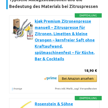
Bedeutung des Materials bei Zitruspressen
EMPFEHLUNG
kjøk Premium Zitronenpresse
manuell – Zitruspresse für
Zitronen, Limetten & kleine
Orangen – kernfreier Saft ohne
Kraftaufwand,
spülmaschinenfest – für Küche,
Bar & Cocktails
18,90 €
Bei Amazon ansehen
*
Preis inkl. MwSt., zzgl. Versandkosten
Anzeige
EMPFEHLUNG
Rosenstein & Söhne