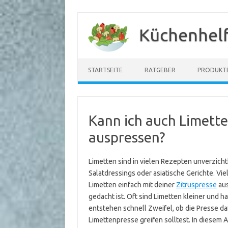
Zum
Inhalt
Küchenhelf
springen
STARTSEITE
RATGEBER
PRODUKT
Kann ich auch Limette
auspressen?
Limetten sind in vielen Rezepten unverzichtb
Salatdressings oder asiatische Gerichte. Vie
Limetten einfach mit deiner
Zitruspresse
aus
gedacht ist. Oft sind Limetten kleiner und h
entstehen schnell Zweifel, ob die Presse da
Limettenpresse greifen solltest. In diesem A