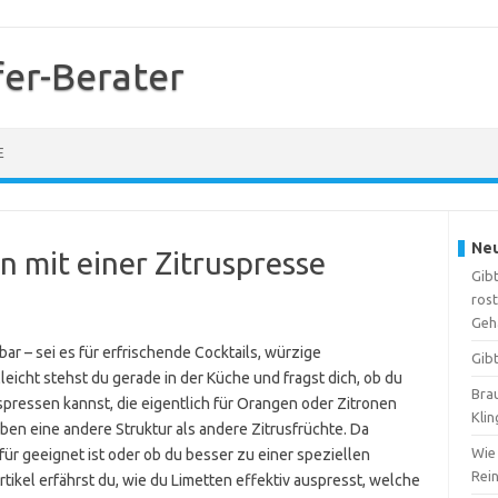
er-Berater
E
Neu
n mit einer Zitruspresse
Gibt
ros
Geh
ar – sei es für erfrischende Cocktails, würzige
Gib
lleicht stehst du gerade in der Küche und fragst dich, ob du
Brau
pressen kannst, die eigentlich für Orangen oder Zitronen
Kli
aben eine andere Struktur als andere Zitrusfrüchte. Da
Wie 
für geeignet ist oder ob du besser zu einer speziellen
Rei
rtikel erfährst du, wie du Limetten effektiv auspresst, welche