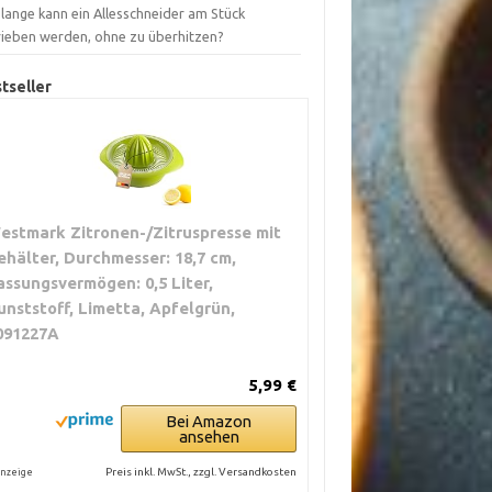
lange kann ein Allesschneider am Stück
rieben werden, ohne zu überhitzen?
tseller
estmark Zitronen-/Zitruspresse mit
ehälter, Durchmesser: 18,7 cm,
assungsvermögen: 0,5 Liter,
unststoff, Limetta, Apfelgrün,
091227A
5,99 €
Bei Amazon
ansehen
Preis inkl. MwSt., zzgl. Versandkosten
nzeige