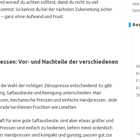
d worauf du achten solltest, damit du nicht zu viel
Wie 
ekommst. So kannst du bei der nächsten Zubereitung sicher
bet
t – ganz ohne Aufwand und Frust.
Bes
essen: Vor- und Nachteile der verschiedenen
W
B
F
die Wahl der richtigen Zitruspresse entscheidend. Es gibt
K
ung, Saftausbeute und Reinigung unterscheiden. Man
3
essen, mechanische Pressen und einfache Handpressen. Jede
rade bei kleinen Früchten wie Limetten.
ft für eine gute Saftausbeute, sind aber etwas größer und
ressen sind einfach zu bedienen, liefern meist ordentlich
ßer. Handpressen sind kompakt und günstig, passen gut zur
*
A