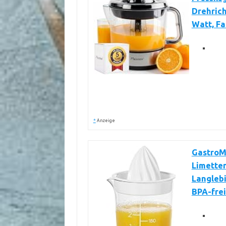
Drehrich
Watt, Fa
*
Anzeige
GastroMa
Limetten
Langlebi
BPA-frei