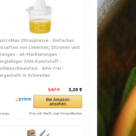
astroMax Zitruspresse - Einfaches
ntsaften von Limetten, Zitronen und
rangen - ml-Markierungen -
anglebiger SAN-Kunststoff -
pülmaschinenfest - BPA-frei -
ergestellt in Schweden
5,67 €
5,20 €
Bei Amazon
ansehen
Preis inkl. MwSt., zzgl. Versandkosten
nzeige