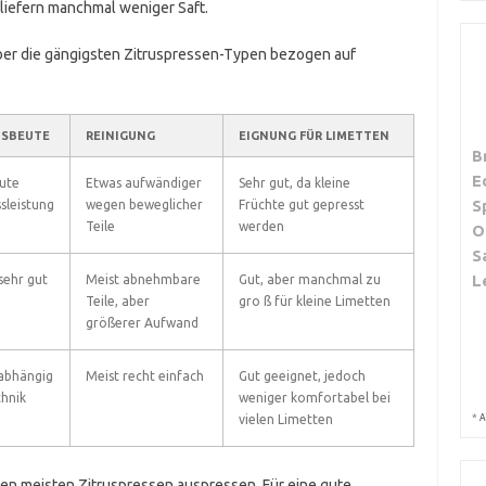
 liefern manchmal weniger Saft.
über die gängigsten Zitruspressen-Typen bezogen auf
USBEUTE
REINIGUNG
EIGNUNG FÜR LIMETTEN
B
E
ute
Etwas aufwändiger
Sehr gut, da kleine
S
sleistung
wegen beweglicher
Früchte gut gepresst
Teile
werden
O
S
L
 sehr gut
Meist abnehmbare
Gut, aber manchmal zu
Teile, aber
gro ß für kleine Limetten
größerer Aufwand
 abhängig
Meist recht einfach
Gut geeignet, jedoch
hnik
weniger komfortabel bei
*
vielen Limetten
A
n meisten Zitruspressen auspressen. Für eine gute