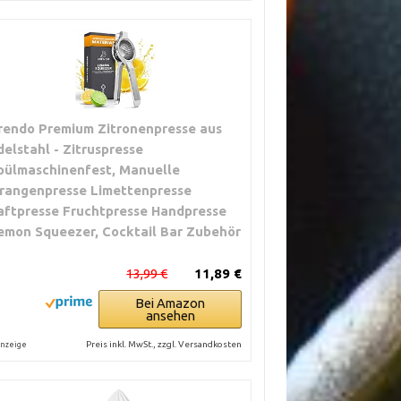
rendo Premium Zitronenpresse aus
delstahl - Zitruspresse
pülmaschinenfest, Manuelle
rangenpresse Limettenpresse
aftpresse Fruchtpresse Handpresse
emon Squeezer, Cocktail Bar Zubehör
13,99 €
11,89 €
Bei Amazon
ansehen
Preis inkl. MwSt., zzgl. Versandkosten
nzeige