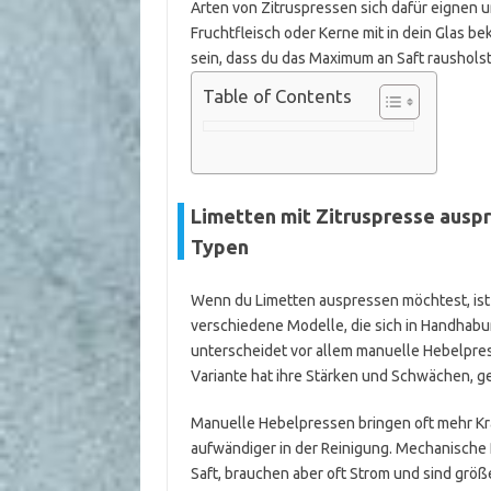
Arten von Zitruspressen sich dafür eignen un
Fruchtfleisch oder Kerne mit in dein Glas b
sein, dass du das Maximum an Saft raushols
Table of Contents
Limetten mit Zitruspresse auspr
Typen
Wenn du Limetten auspressen möchtest, ist 
verschiedene Modelle, die sich in Handhab
unterscheidet vor allem manuelle Hebelpr
Variante hat ihre Stärken und Schwächen, ge
Manuelle Hebelpressen bringen oft mehr Kra
aufwändiger in der Reinigung. Mechanische P
Saft, brauchen aber oft Strom und sind grö