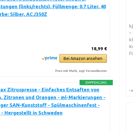
tungen (links/rechts), Füllmenge: 0.7 Liter, 40
rbe: Silber, ACJ350Z
k
–
k
K
18,99 €
f
Bei Amazon ansehen
Preis inkl. MwSt., zzgl. Versandkosten
EMPFEHLUNG
x Zitruspresse - Einfaches Entsaften von
*
A
, Zitronen und Orangen - ml-Markierungen -
ger SAN-Kunststoff - Spülmaschinenfest -
 - Hergestellt in Schweden