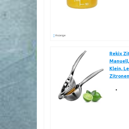
*
Anzeige
Rekix Zi
Manuell
Klein, L
Zitronen