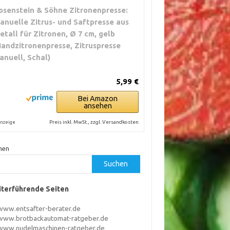
osenstein & Söhne Zitronenpresse:
anuelle Zitrus- und Saftpresse aus
etall für Zitronen, Ø 7 cm, gelb
Handzitronenpresse, Zitruspresse
anuell, Schal)
5,99 €
Bei Amazon
ansehen
Preis inkl. MwSt., zzgl. Versandkosten
nzeige
hen
Suchen
terführende Seiten
www.entsafter-berater.de
www.brotbackautomat-ratgeber.de
www.nudelmaschinen-ratgeber.de