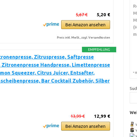
R
M
5,67 €
5,20 €
M
Bei Amazon ansehen
(
m
Preis inkl. MwSt., zzgl. Versandkosten
EMPFEHLUNG
tronenpresse, Zitruspresse, Saftpresse
, Zitronenpresse Handpresse, Limettenpresse
emon Squeezer, Citrus Juicer, Entsafter,
*
A
scheibenpresse, Bar Cocktail Zubehör, Silber
Suc
Wei
13,99 €
12,99 €
Bei Amazon ansehen