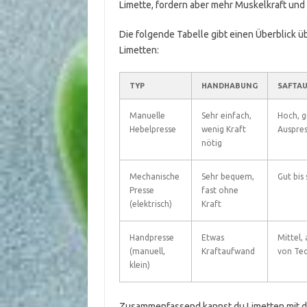
Limette, fordern aber mehr Muskelkraft und
Die folgende Tabelle gibt einen Überblick 
Limetten:
TYP
HANDHABUNG
SAFTA
Manuelle
Sehr einfach,
Hoch, g
Hebelpresse
wenig Kraft
Auspres
nötig
Mechanische
Sehr bequem,
Gut bis
Presse
fast ohne
(elektrisch)
Kraft
Handpresse
Etwas
Mittel,
(manuell,
Kraftaufwand
von Tec
klein)
Zusammenfassend kannst du Limetten mit de