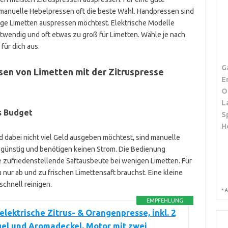
manuelle Hebelpressen oft die beste Wahl. Handpressen sind
ige Limetten auspressen möchtest. Elektrische Modelle
otwendig und oft etwas zu groß für Limetten. Wähle je nach
ür dich aus.
G
sen von Limetten mit der Zitruspresse
E
O
L
s Budget
S
H
 dabei nicht viel Geld ausgeben möchtest, sind manuelle
h, günstig und benötigen keinen Strom. Die Bedienung
ne zufriedenstellende Saftausbeute bei wenigen Limetten. Für
 nur ab und zu frischen Limettensaft brauchst. Eine kleine
chnell reinigen.
*
A
EMPFEHLUNG
elektrische Zitrus- & Orangenpresse, inkl. 2
el und Aromadeckel, Motor mit zwei