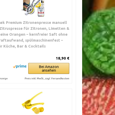
jøk Premium Zitronenpresse manuell
 Zitruspresse für Zitronen, Limetten &
leine Orangen – kernfreier Saft ohne
raftaufwand, spülmaschinenfest –
ür Küche, Bar & Cocktails
18,90 €
Bei Amazon
ansehen
Preis inkl. MwSt., zzgl. Versandkosten
nzeige